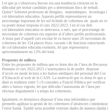
I el que ja s’observava llavors era una tendència creixent en la
dificultat per trobar candidats per a determinats llocs de treball.
Quins? Sobretot professors de llengües, matemàtiques, tecnologia i
col·laboradors educatius. Aquests perfils representaven un
percentatge important de les sol·licituds de cobertura als quals no es
va poder donar resposta el curs 2022-2023. I en el cas dels
col·laboradors educatius es detectava, a més, que el percentatge de
necessitats de cobertura era superior al d’altres perfils professionals.
A bona part d’aquell curs escolar hi va haver unes 20 necessitats de
cobertura de les 154 places fixes, vacants i de funcions estructurals
de col·laborador educatiu existents, fet que representava
aproximadament un 13% del total.
Propostes de millora
Entre les propostes de millora que es feien des de l’àrea de Recursos
Humans el curs 2022-2023 s’assenyalava la de poder disposar
d’accés en mode lectura a les baixes mèdiques del personal del Cos
d’Educació al web de la CASS. La motivació que es dona és que a
diari es realitzen entre 5 i 6 consultes a Funció Pública per verificar
altes o baixes vigents, fet que dificulta l’autonomia de l’àrea per
efectuar degudament i a temps les cobertures.
Igualment, es demanava disposar d’una eina informàtica que
permetés agilitzar la gestió de les cobertures d’absències i minimitzar
l’error humà. També seria possible extreure dades de manera ràpida i