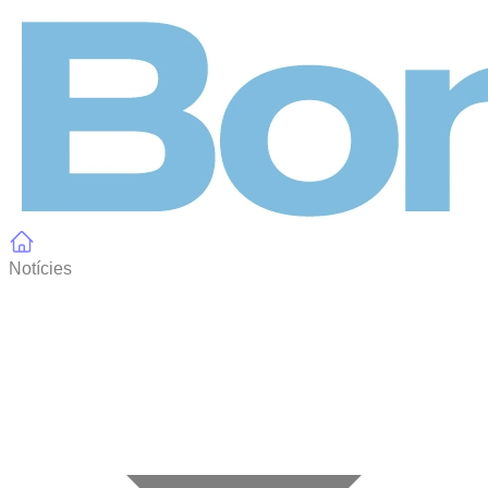
Panell de gestió de galetes
Notícies