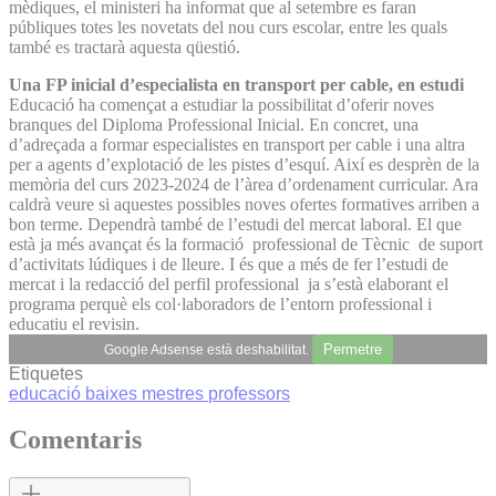
mèdiques, el ministeri ha informat que al setembre es faran
públiques totes les novetats del nou curs escolar, entre les quals
també es tractarà aquesta qüestió.
Una FP inicial d’especialista en transport per cable, en estudi
Educació ha començat a estudiar la possibilitat d’oferir noves
branques del Diploma Professional Inicial. En concret, una
d’adreçada a formar especialistes en transport per cable i una altra
per a agents d’explotació de les pistes d’esquí. Així es desprèn de la
memòria del curs 2023-2024 de l’àrea d’ordenament curricular. Ara
caldrà veure si aquestes possibles noves ofertes formatives arriben a
bon terme. Dependrà també de l’estudi del mercat laboral. El que
està ja més avançat és la formació professional de Tècnic de suport
d’activitats lúdiques i de lleure. I és que a més de fer l’estudi de
mercat i la redacció del perfil professional ja s’està elaborant el
programa perquè els col·laboradors de l’entorn professional i
educatiu el revisin.
Permetre
Google Adsense està deshabilitat.
Etiquetes
educació
baixes
mestres
professors
Comentaris