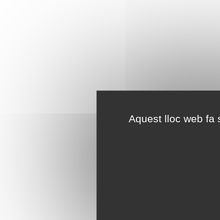
Aquest lloc web fa s