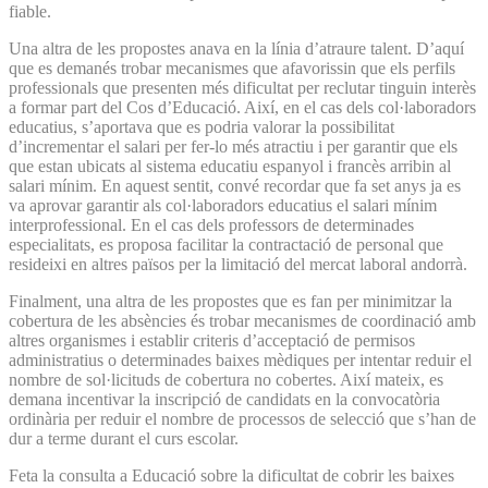
fiable.
Una altra de les propostes anava en la línia d’atraure talent. D’aquí
que es demanés trobar mecanismes que afavorissin que els perfils
professionals que presenten més dificultat per reclutar tinguin interès
a formar part del Cos d’Educació. Així, en el cas dels col·laboradors
educatius, s’aportava que es podria valorar la possibilitat
d’incrementar el salari per fer-lo més atractiu i per garantir que els
que estan ubicats al sistema educatiu espanyol i francès arribin al
salari mínim. En aquest sentit, convé recordar que fa set anys ja es
va aprovar garantir als col·laboradors educatius el salari mínim
interprofessional. En el cas dels professors de determinades
especialitats, es proposa facilitar la contractació de personal que
resideixi en altres països per la limitació del mercat laboral andorrà.
Finalment, una altra de les propostes que es fan per minimitzar la
cobertura de les absències és trobar mecanismes de coordinació amb
altres organismes i establir criteris d’acceptació de permisos
administratius o determinades baixes mèdiques per intentar reduir el
nombre de sol·licituds de cobertura no cobertes. Així mateix, es
demana incentivar la inscripció de candidats en la convocatòria
ordinària per reduir el nombre de processos de selecció que s’han de
dur a terme durant el curs escolar.
Feta la consulta a Educació sobre la dificultat de cobrir les baixes