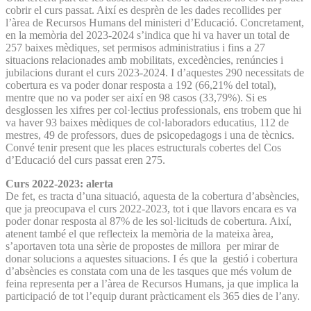
cobrir el curs passat. Així es desprèn de les dades recollides per
l’àrea de Recursos Humans del ministeri d’Educació. Concretament,
en la memòria del 2023-2024 s’indica que hi va haver un total de
257 baixes mèdiques, set permisos administratius i fins a 27
situacions relacionades amb mobilitats, excedències, renúncies i
jubilacions durant el curs 2023-2024. I d’aquestes 290 necessitats de
cobertura es va poder donar resposta a 192 (66,21% del total),
mentre que no va poder ser així en 98 casos (33,79%). Si es
desglossen les xifres per col·lectius professionals, ens trobem que hi
va haver 93 baixes mèdiques de col·laboradors educatius, 112 de
mestres, 49 de professors, dues de psicopedagogs i una de tècnics.
Convé tenir present que les places estructurals cobertes del Cos
d’Educació del curs passat eren 275.
Curs 2022-2023: alerta
De fet, es tracta d’una situació, aquesta de la cobertura d’absències,
que ja preocupava el curs 2022-2023, tot i que llavors encara es va
poder donar resposta al 87% de les sol·licituds de cobertura. Així,
atenent també el que reflecteix la memòria de la mateixa àrea,
s’aportaven tota una sèrie de propostes de millora per mirar de
donar solucions a aquestes situacions. I és que la gestió i cobertura
d’absències es constata com una de les tasques que més volum de
feina representa per a l’àrea de Recursos Humans, ja que implica la
participació de tot l’equip durant pràcticament els 365 dies de l’any.