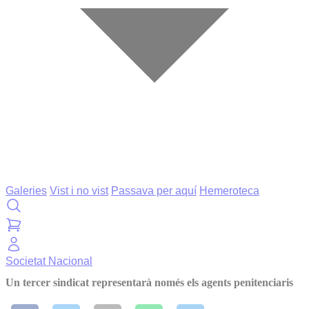
Galeries
Vist i no vist
Passava per aquí
Hemeroteca
Societat
Nacional
Un tercer sindicat representarà només els agents penitenciaris