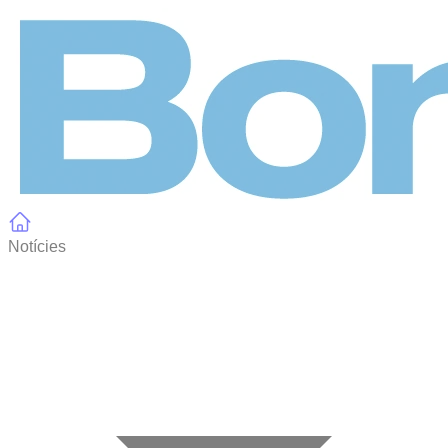
Panell de gestió de galetes
Notícies