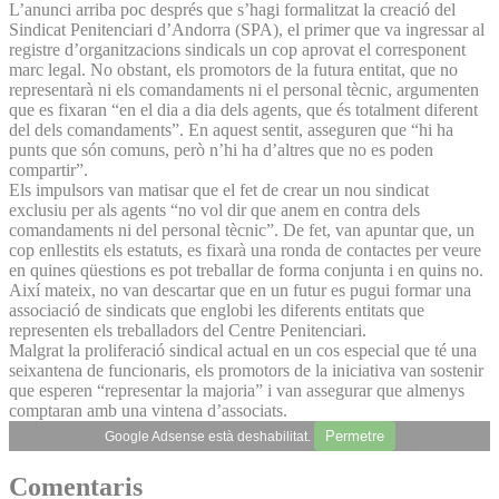
L’anunci arriba poc després que s’hagi formalitzat la creació del
Sindicat Penitenciari d’Andorra (SPA), el primer que va ingressar al
registre d’organitzacions sindicals un cop aprovat el corresponent
marc legal. No obstant, els promotors de la futura entitat, que no
representarà ni els comandaments ni el personal tècnic, argumenten
que es fixaran “en el dia a dia dels agents, que és totalment diferent
del dels comandaments”. En aquest sentit, asseguren que “hi ha
punts que són comuns, però n’hi ha d’altres que no es poden
compartir”.
Els impulsors van matisar que el fet de crear un nou sindicat
exclusiu per als agents “no vol dir que anem en contra dels
comandaments ni del personal tècnic”. De fet, van apuntar que, un
cop enllestits els estatuts, es fixarà una ronda de contactes per veure
en quines qüestions es pot treballar de forma conjunta i en quins no.
Així mateix, no van descartar que en un futur es pugui formar una
associació de sindicats que englobi les diferents entitats que
representen els treballadors del Centre Penitenciari.
Malgrat la proliferació sindical actual en un cos especial que té una
seixantena de funcionaris, els promotors de la iniciativa van sostenir
que esperen “representar la majoria” i van assegurar que almenys
comptaran amb una vintena d’associats.
Permetre
Google Adsense està deshabilitat.
Comentaris