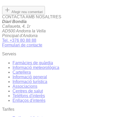
Afegir nou comentari
CONTACTA AMB NOSALTRES
Diari Bondia
Callaueta, 4, 1r
AD500 Andorra la Vella
Principat d'Andorra
Tel. +376 80 88 88
Formulari de contacte
Serveis
Farmàcies de guàrdia
Informació meteorològica
Cartellera
Informació general
Informació turística
Associacions
Centres de salut
Telèfons d'interès
Enllaços d'interés
Tarifes