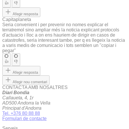
👍
👎
Afegir resposta
Capitaplaneta
Seria convenient i per prevenir no nomes explicar el
terratremol sino ampliar més la noticia explicant protocols
d'actuacio i lloc a on ens hauriem de dirigir en casos de
catastrofes, seria interesant tambe, per q es llegeix la noticia
a varis medis de comunicacio i tots semblen un "copiar i
pegar"
👍
👎
Afegir resposta
Afegir nou comentari
CONTACTA AMB NOSALTRES
Diari Bondia
Callaueta, 4, 1r
AD500 Andorra la Vella
Principat d'Andorra
Tel. +376 80 88 88
Formulari de contacte
Serveis