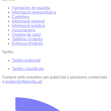
Farmàcies de guàrdia
Informació meteorològica
Cartellera
Informació general
Informació turística
Associacions
Centres de salut
Telèfons d'interès
Enllaços d'interés
Tarifes
Tarifes publicitat
Tarifes classificats
Contacti amb nosaltres per publicitat o qüestions comercials
a
producte@bondia.ad