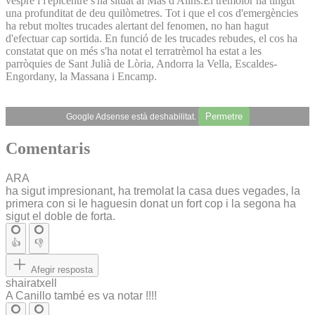
vespre i l'epicentre s'ha situat al Mas d'Alins.El tremolor ha tingut
una profunditat de deu quilòmetres. Tot i que el cos d'emergències
ha rebut moltes trucades alertant del fenomen, no han hagut
d'efectuar cap sortida. En funció de les trucades rebudes, el cos ha
constatat que on més s'ha notat el terratrèmol ha estat a les
parròquies de Sant Julià de Lòria, Andorra la Vella, Escaldes-
Engordany, la Massana i Encamp.
Permetre
Google Adsense està deshabilitat.
Comentaris
ARA
ha sigut impresionant, ha tremolat la casa dues vegades, la
primera con si le haguesin donat un fort cop i la segona ha
sigut el doble de forta.
👍
👎
Afegir resposta
shairatxell
A Canillo també es va notar !!!!