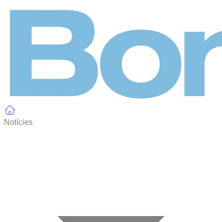
Panell de gestió de galetes
Notícies