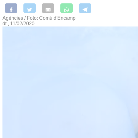
Agències / Foto: Comú d'Encamp
dt., 11/02/2020