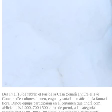
Del 14 al 16 de febrer, el Pas de la Casa tornarà a viure el 17è
Concurs d'escultures de neu, enguany sota la temàtica de la fauna i
flora. Dinou equips participaran en el certamen que tindrà com
al·licient els 1.000, 700 i 500 euros de premi, a la categoria