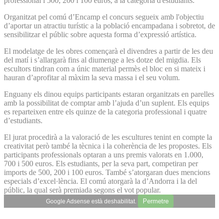
professional i 500, 200 i 100 euros, a la categoria d'estudiants.
Organitzat pel comú dʼEncamp el concurs segueix amb l'objectiu
dʼaportar un atractiu turístic a la població encampadana i sobretot, de
sensibilitzar el públic sobre aquesta forma dʼexpressió artística.
El modelatge de les obres començarà el divendres a partir de les deu
del matí i sʼallargarà fins al diumenge a les dotze del migdia. Els
escultors tindran com a únic material permès el bloc en si mateix i
hauran dʼaprofitar al màxim la seva massa i el seu volum.
Enguany els dinou equips participants estaran organitzats en parelles
amb la possibilitat de comptar amb lʼajuda dʼun suplent. Els equips
es reparteixen entre els quinze de la categoria professional i quatre
dʼestudiants.
El jurat procedirà a la valoració de les escultures tenint en compte la
creativitat però també la tècnica i la coherència de les propostes. Els
participants professionals optaran a uns premis valorats en 1.000,
700 i 500 euros. Els estudiants, per la seva part, competiran per
imports de 500, 200 i 100 euros. També sʼatorgaran dues mencions
especials dʼexcel·lència. El comú atorgarà la dʼAndorra i la del
públic, la qual serà premiada segons el vot popular.
Permetre
Google Adsense està deshabilitat.