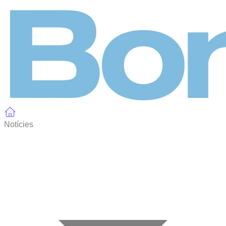
Panell de gestió de galetes
Notícies