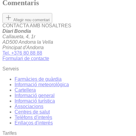
Comentaris
Afegir nou comentari
CONTACTA AMB NOSALTRES
Diari Bondia
Callaueta, 4, 1r
AD500 Andorra la Vella
Principat d'Andorra
Tel. +376 80 88 88
Formulari de contacte
Serveis
Farmàcies de guàrdia
Informació meteorològica
Cartellera
Informació general
Informació turística
Associacions
Centres de salut
Telèfons d'interès
Enllaços d'interés
Tarifes