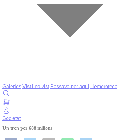
Galeries
Vist i no vist
Passava per aquí
Hemeroteca
Societat
Un tren per 688 milions