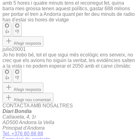
amb 5 hores i quatre minuts tens el recorregut fet, quina
barra mes grossa tenen aquest polítics, gastar 688 milions
per portar el tren a Andorra quant per fer deu minuts de radio
has d'estar sis hores de viatge
👍
👎
Afegir resposta
julio20001
Jo ho trobo bé, tot el que sigui més ecològic ens serveix, no
crec que els avions ho siguin la veritat, les evidències salten
a la vista i no podem esperar el 2050 amb el canvi climàtic
👍
👎
Afegir resposta
Afegir nou comentari
CONTACTA AMB NOSALTRES
Diari Bondia
Callaueta, 4, 1r
AD500 Andorra la Vella
Principat d'Andorra
Tel. +376 80 88 88