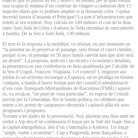
trajecte que es podria fer en 2 hores i 34 minuts, per al qual estima
una ocupació mitjana d’un centenar de viatgers a cadascun dels 15
trajectes diaris que es podrien ampliar si la demanda creix. I quina
inversió hauria d’assumir el Principat? La part d’infraestructura que
entrés al seu territori. Noy calcula en 149 milions el cost de la línia
entre Sant Julià de Lòria i Andorra la Vella (terminal de mercaderies
a banda). De la Seu a Sant Julià, 130 milions.
El tren és la resposta a la mobilitat, va afirmar, en uns moments on
“la prioritat no és preservar el paisatge, sinó frenar el canvi climàtic,
perquè si no, el paisatge en 50 anys haurà canviat tant que això serà
un desert”. La proposta, amb ets i uts tècnics i econòmics detallats,
la presentava en una conferència en línia apadrinada per l’alcalde de
la Seu d’Urgell, Francesc Viaplana. I el context? L’enginyer ara
jubilat és un activista reconegut a Espanya, on es prodiga en fòrums
i mitjans, a banda d’haver format part del consell d’administració
d’ens com Transports Metropolitans de Barcelona (TMB) i aquest
és, va recalcar, “un punt de vista particular”, en espera de l’estudi
previst per la Generalitat. Per la banda política, no oblidem que
estem a les portes de campanyes electorals i cadascú afila els seus
programes i propostes.
Tornant a les dades de la presentació, Noy planteja una línia amb un
nòdul a Alp des d’on continuaria el traçat per la Vall del Segre fins a
la capital alturgellenca, des d’on s’internaria a Andorra. Un traçat
“ampli, viable i econòmic”. Cap a Puigcerdà, trens llançadora, o