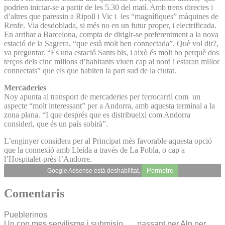
podrien iniciar-se a partir de les 5.30 del matí. Amb trens directes i
d’altres que paressin a Ripoll i Vic i les “magnífiques” màquines de
Renfe. Via desdoblada, si més no en un futur proper, i electrificada.
En arribar a Barcelona, compta de dirigir-se preferentment a la nova
estació de la Sagrera, “que està molt ben connectada”. Què vol dir?,
va preguntar. “És una estació Sants bis, i això és molt bo perquè dos
terços dels cinc milions d’habitants viuen cap al nord i estaran millor
connectats” que els que habiten la part sud de la ciutat.
Mercaderies
Noy apunta al transport de mercaderies per ferrocarril com un
aspecte “molt interessant” per a Andorra, amb aquesta terminal a la
zona plana. “I que després que es distribueixi com Andorra
consideri, que és un país sobirà”.
L’enginyer considera per al Principat més favorable aquesta opció
que la connexió amb Lleida a través de La Pobla, o cap a
l’Hospitalet-près-l’Andorre.
Permetre
Google Adsense està deshabilitat.
Comentaris
Pueblerinos
Un cop mes servilisme i submisio….. passant per Alp per