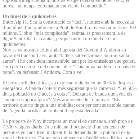
suposaria afegir trenta minuts de viatge i deixarien de ser les 2,34
hores, “un temps extremadament viable i competitiu”.
Un túnel de 5 quilòmetres
Entre Alp i la Seu la construcció és “fàcil”, només amb la necessitat
d’un túnel d’un quilòmetre a Pont de Bar. La inversió aquí és de 302
milions. L’obra “més complicada”, estima, és precisament la de
lligar Sant Julià i la capital, perquè caldria un túnel de cinc
quilòmetres.
Noy es va mostrar crític amb l’aposta del Govern d’Andorra en
favor del transport aeri, amb “bitllets subvencionats amb seixanta
euros”, i ho considera insostenible, tant per les emissions que genera
com per la carestia del combustible. “Catalunya ha de ser un país de
trens”, va defensar. I Andorra. Com a veí.
El ferrocarril electrificat, va explicar, redueix en un 90% la despesa
energètica. A banda d’oferir més seguretat que la carretera. “I el 50%
de la població no té accés a cotxe”. Deixant de banda que evita els
“embussos apocalíptics”. Més arguments de l’enginyer: “Els
territoris que no tinguin una mobilitat cent per cent sostenible cauran
de l’agenda turística al tombant d’aquesta dècada”.
La proposta de Noy incorpora un model de demanda, amb prop de
7.500 viatgers diaris. Una mitjana d’ocupació d’un centenar de
persones en cada tren, incloent-hi la demanda de la població de la
zona i els turistes. Estima una quinzena de freqüències diàries, que