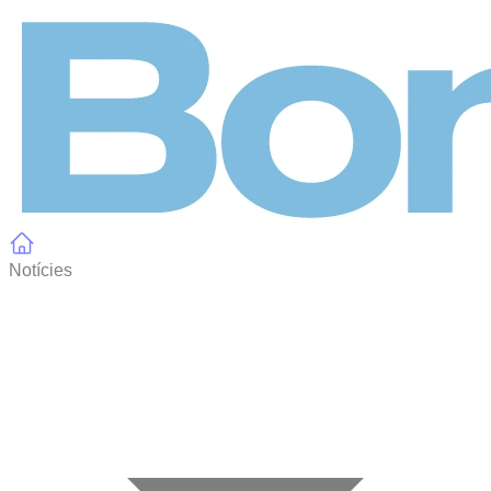
Panell de gestió de galetes
Notícies