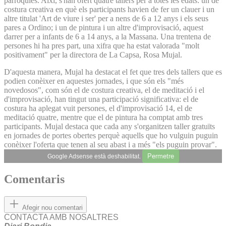
parròquies. Així, s'han ofert quatre tallers per a totes les edats: un de
costura creativa en què els participants havien de fer un clauer i un
altre titulat 'Art de viure i ser' per a nens de 6 a 12 anys i els seus
pares a Ordino; i un de pintura i un altre d'improvisació, aquest
darrer per a infants de 6 a 14 anys, a la Massana. Una trentena de
persones hi ha pres part, una xifra que ha estat valorada "molt
positivament" per la directora de La Capsa, Rosa Mujal.
D'aquesta manera, Mujal ha destacat el fet que tres dels tallers que es
podien conèixer en aquestes jornades, i que són els "més
novedosos", com són el de costura creativa, el de meditació i el
d'improvisació, han tingut una participació significativa: el de
costura ha aplegat vuit persones, el d'improvisació 14, el de
meditació quatre, mentre que el de pintura ha comptat amb tres
participants. Mujal destaca que cada any s'organitzen taller gratuïts
en jornades de portes obertes perquè aquells que ho vulguin puguin
conèixer l'oferta que tenen al seu abast i a més "els puguin provar".
Permetre
Google Adsense està deshabilitat.
Comentaris
Afegir nou comentari
CONTACTA AMB NOSALTRES