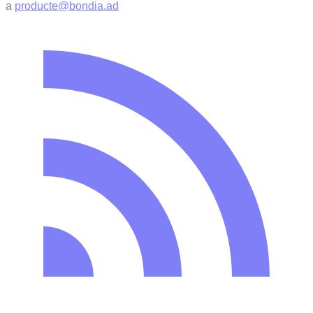
a
producte@bondia.ad