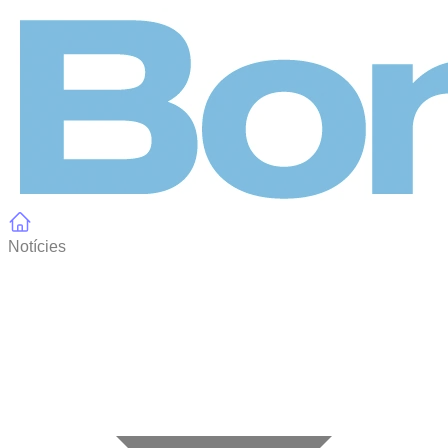
Panell de gestió de galetes
Notícies