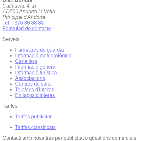
Diari Bondia
Callaueta, 4, 1r
AD500 Andorra la Vella
Principat d'Andorra
Tel. +376 80 88 88
Formulari de contacte
Serveis
Farmàcies de guàrdia
Informació meteorològica
Cartellera
Informació general
Informació turística
Associacions
Centres de salut
Telèfons d'interès
Enllaços d'interés
Tarifes
Tarifes publicitat
Tarifes classificats
Contacti amb nosaltres per publicitat o qüestions comercials