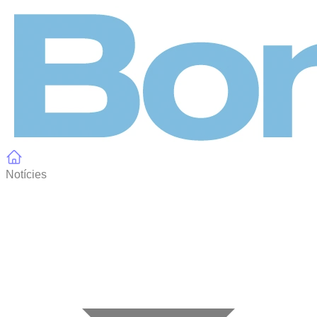
Panell de gestió de galetes
Notícies