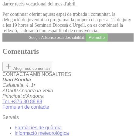
darrer recés vocacional del mes d'abril.
Per continuar oferint aquest espai de trobada i comunitat, la
delegació de joventut ha programat la propera cita per al 12 de juny
a les 19 hores al Seminari Diocesà d'Urgell, on es combinarà la
reflexió, l'adoració i un espai final de convivència.
Permetre
Google Adsense està deshabilitat.
Comentaris
Afegir nou comentari
CONTACTA AMB NOSALTRES
Diari Bondia
Callaueta, 4, 1r
AD500 Andorra la Vella
Principat d'Andorra
Tel. +376 80 88 88
Formulari de contacte
Serveis
Farmàcies de guàrdia
Informació meteorològica