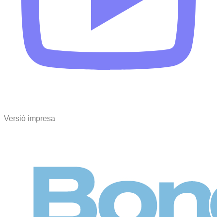
Versió impresa