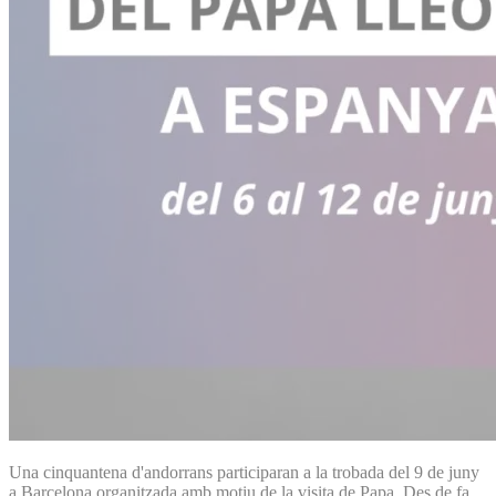
Una cinquantena d'andorrans participaran a la trobada del 9 de juny
a Barcelona organitzada amb motiu de la visita de Papa. Des de fa