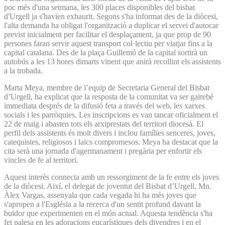
poc més d'una setmana, les 300 places disponibles del bisbat
d'Urgell ja s'havien exhaurit. Segons s'ha informat des de la diòcesi,
l'alta demanda ha obligat l'organització a duplicar el servei d'autocar
previst inicialment per facilitar el desplaçament, ja que prop de 90
persones faran servir aquest transport col·lectiu per viatjar fins a la
capital catalana. Des de la plaça Guillemó de la capital sortirà un
autobús a les 13 hores dimarts vinent que anirà recollint els assistents
a la trobada.
Marta Meya, membre de l’equip de Secretaria General del Bisbat
d’Urgell, ha explicat que la resposta de la comunitat va ser gairebé
immediata després de la difusió feta a través del web, les xarxes
socials i les parròquies. Les inscripcions es van tancar oficialment el
22 de maig i abasten tots els arxiprestats del territori diocesà. El
perfil dels assistents és molt divers i inclou famílies senceres, joves,
catequistes, religiosos i laics compromesos. Meya ha destacat que la
cita serà una jornada d'agermanament i pregària per enfortir els
vincles de fe al territori.
Aquest interès connecta amb un ressorgiment de la fe entre els joves
de la diòcesi. Així, el delegat de joventut del Bisbat d’Urgell, Mn.
Àlex Vargas, assenyala que cada vegada hi ha més joves que
s'apropen a l'Església a la recerca d'un sentit profund davant la
buidor que experimenten en el món actual. Aquesta tendència s'ha
fet palesa en les adoracions eucarístiques dels divendres i en el