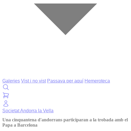
Galeries
Vist i no vist
Passava per aquí
Hemeroteca
Societat
Andorra la Vella
Una cinquantena d'andorrans participaran a la trobada amb el
Papa a Barcelona