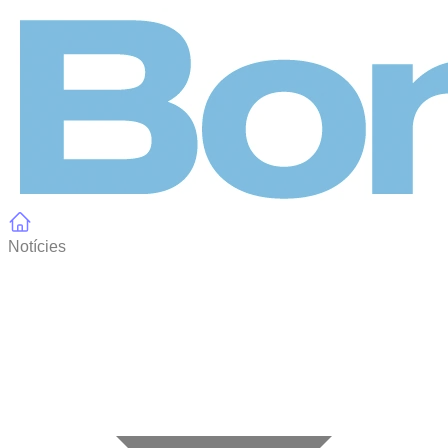
Panell de gestió de galetes
Notícies