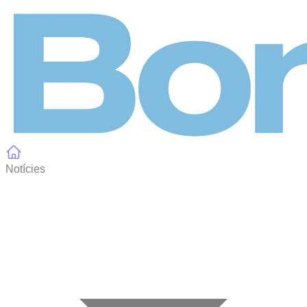
Panell de gestió de galetes
Notícies