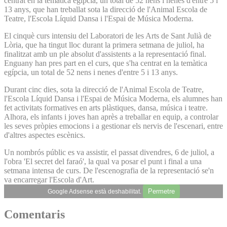
centrat en la temàtica egípcia, un total de 52 nens i nenes d'entre 5 i
13 anys, que han treballat sota la direcció de l'Animal Escola de
Teatre, l'Escola Líquid Dansa i l'Espai de Música Moderna.
El cinquè curs intensiu del Laboratori de les Arts de Sant Julià de
Lòria, que ha tingut lloc durant la primera setmana de juliol, ha
finalitzat amb un ple absolut d'assistents a la representació final.
Enguany han pres part en el curs, que s'ha centrat en la temàtica
egípcia, un total de 52 nens i nenes d'entre 5 i 13 anys.
Durant cinc dies, sota la direcció de l'Animal Escola de Teatre,
l'Escola Líquid Dansa i l'Espai de Música Moderna, els alumnes han
fet activitats formatives en arts plàstiques, dansa, música i teatre.
Alhora, els infants i joves han après a treballar en equip, a controlar
les seves pròpies emocions i a gestionar els nervis de l'escenari, entre
d'altres aspectes escènics.
Un nombrós públic es va assistir, el passat divendres, 6 de juliol, a
l'obra 'El secret del faraó', la qual va posar el punt i final a una
setmana intensa de curs. De l'escenografia de la representació se'n
va encarregar l'Escola d'Art.
Permetre
Google Adsense està deshabilitat.
Comentaris