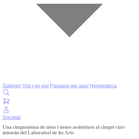
Galeries
Vist i no vist
Passava per aquí
Hemeroteca
Societat
Una cinquantena de nens i nenes assisteixen al cinquè curs
intensiu del Laboratori de les Arts