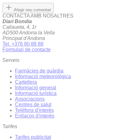
Afegir nou comentari
CONTACTA AMB NOSALTRES
Diari Bondia
Callaueta, 4, 1r
AD500 Andorra la Vella
Principat d'Andorra
Tel. +376 80 88 88
Formulari de contacte
Serveis
Farmàcies de guàrdia
Informació meteorològica
Cartellera
Informació general
Informació turística
Associacions
Centres de salut
Telèfons d'interès
Enllaços d'interés
Tarifes
Tarifes publicitat