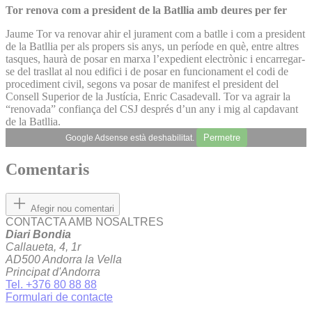
Tor renova com a president de la Batllia amb deures per fer
Jaume Tor va renovar ahir el jurament com a batlle i com a president
de la Batllia per als propers sis anys, un període en què, entre altres
tasques, haurà de posar en marxa l’expedient electrònic i encarregar-
se del trasllat al nou edifici i de posar en funcionament el codi de
procediment civil, segons va posar de manifest el president del
Consell Superior de la Justícia, Enric Casadevall. Tor va agrair la
“renovada” confiança del CSJ després d’un any i mig al capdavant
de la Batllia.
Permetre
Google Adsense està deshabilitat.
Comentaris
Afegir nou comentari
CONTACTA AMB NOSALTRES
Diari Bondia
Callaueta, 4, 1r
AD500 Andorra la Vella
Principat d'Andorra
Tel. +376 80 88 88
Formulari de contacte