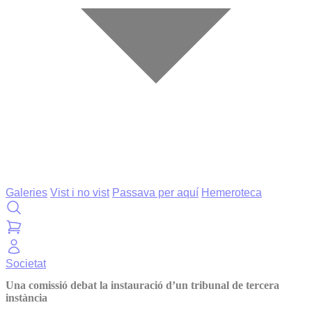
Galeries
Vist i no vist
Passava per aquí
Hemeroteca
Societat
Una comissió debat la instauració d’un tribunal de tercera
instància