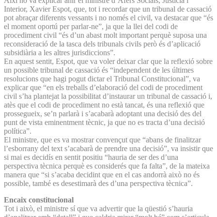
Així ho va explicar ahir el ministre d’Afers Socials, Justícia i
Interior, Xavier Espot, que, tot i recordar que un tribunal de cassació
pot abraçar diferents vessants i no només el civil, va destacar que “és
el moment oportú per parlar-ne”, ja que la llei del codi de
procediment civil “és d’un abast molt important perquè suposa una
reconsideració de la tasca dels tribunals civils però és d’aplicació
subsidiària a les altres jurisdiccions”.
En aquest sentit, Espot, que va voler deixar clar que la reflexió sobre
un possible tribunal de cassació és “independent de les últimes
resolucions que hagi pogut dictar el Tribunal Constitucional”, va
explicar que “en els treballs d’elaboració del codi de procediment
civil s’ha plantejat la possibilitat d’instaurar un tribunal de cassació i,
atès que el codi de procediment no està tancat, és una reflexió que
prossegueix, se’n parlarà i s’acabarà adoptant una decisió des del
punt de vista eminentment tècnic, ja que no es tracta d’una decisió
política”.
El ministre, que es va mostrar convençut que “abans de finalitzar
l’esborrany del text s’acabarà de prendre una decisió”, va insistir que
si mai es decidís en sentit positiu “hauria de ser des d’una
perspectiva tècnica perquè es considerés que fa falta”, de la mateixa
manera que “si s’acaba decidint que en el cas andorrà això no és
possible, també es desestimarà des d’una perspectiva tècnica”.
Encaix constitucional
Tot i això, el ministre sí que va advertir que la qüestió s’hauria