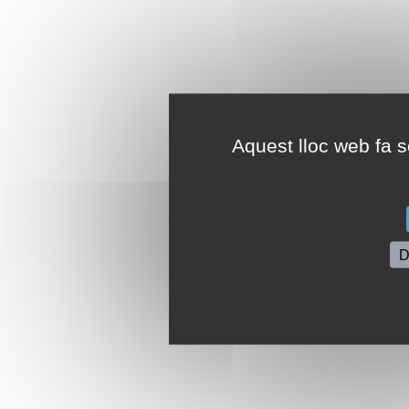
Aquest lloc web fa se
D