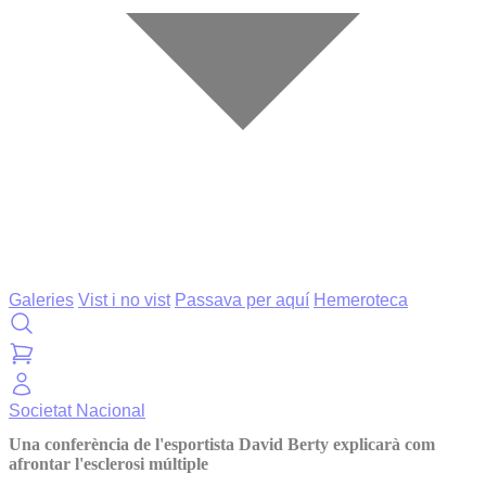
Galeries
Vist i no vist
Passava per aquí
Hemeroteca
Societat
Nacional
Una conferència de l'esportista David Berty explicarà com
afrontar l'esclerosi múltiple