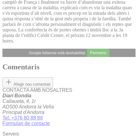
campió de França i finalment va haver d’abandonar una exitosa
carrera a causa de la malaltia, explicarà com es viu la malaltia quan
s’és esportista d’alt nivell, com es percep en la mirada dels altres i
quina resposta s’obté de la gent més propera i de la família. També
parlarà de com s’afronta personalment el diagnòstic i els reptes que
suposa. La conferència és de portes obertes i tindrà lloc a la 3a
planta de l’edifici Crèdit Centre, el pròxim 12 novembre a les 19
hores.
Permetre
Google Adsense està deshabilitat.
Comentaris
Afegir nou comentari
CONTACTA AMB NOSALTRES
Diari Bondia
Callaueta, 4, 1r
AD500 Andorra la Vella
Principat d'Andorra
Tel. +376 80 88 88
Formulari de contacte
Serveis