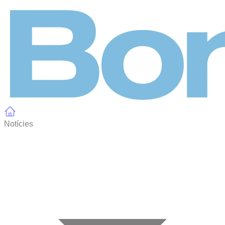
Panell de gestió de galetes
Notícies