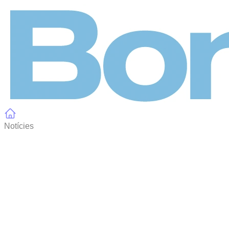
Panell de gestió de galetes
Notícies