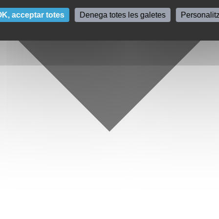
K, acceptar totes
Denega totes les galetes
Personalit