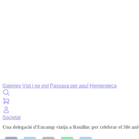
Galeries
Vist i no vist
Passava per aquí
Hemeroteca
Societat
Una delegació d'Encamp viatja a Rouillac per celebrar el 50è an