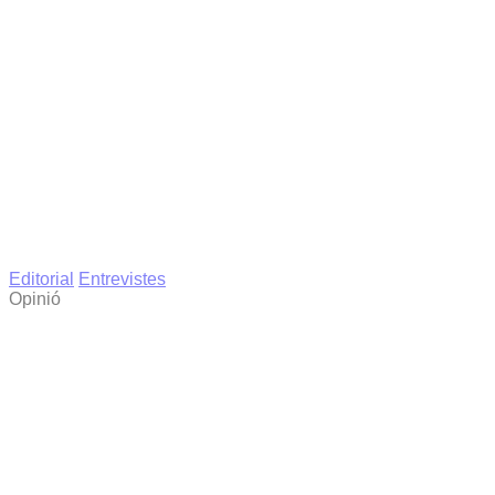
Editorial
Entrevistes
Opinió