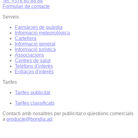
Tel. +376 80 88 88
Formulari de contacte
Serveis
Farmàcies de guàrdia
Informació meteorològica
Cartellera
Informació general
Informació turística
Associacions
Centres de salut
Telèfons d'interès
Enllaços d'interés
Tarifes
Tarifes publicitat
Tarifes classificats
Contacti amb nosaltres per publicitat o qüestions comercials
a
producte@bondia.ad