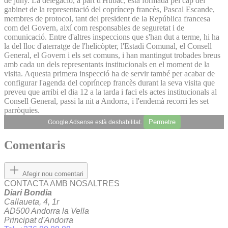
de juny. La delegació, a part d'Hubac, està formada pel cap del
gabinet de la representació del copríncep francès, Pascal Escande,
membres de protocol, tant del president de la República francesa
com del Govern, així com responsables de seguretat i de
comunicació. Entre d'altres inspeccions que s'han dut a terme, hi ha
la del lloc d'aterratge de l'helicòpter, l'Estadi Comunal, el Consell
General, el Govern i els set comuns, i han mantingut trobades breus
amb cada un dels representants institucionals en el moment de la
visita. Aquesta primera inspecció ha de servir també per acabar de
configurar l'agenda del copríncep francès durant la seva visita que
preveu que arribi el dia 12 a la tarda i faci els actes institucionals al
Consell General, passi la nit a Andorra, i l'endemà recorri les set
parròquies.
Permetre
Google Adsense està deshabilitat.
Comentaris
Afegir nou comentari
CONTACTA AMB NOSALTRES
Diari Bondia
Callaueta, 4, 1r
AD500 Andorra la Vella
Principat d'Andorra