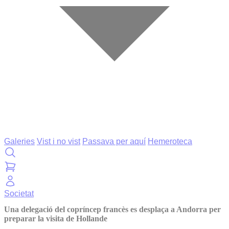
Galeries
Vist i no vist
Passava per aquí
Hemeroteca
Societat
Una delegació del copríncep francès es desplaça a Andorra per
preparar la visita de Hollande