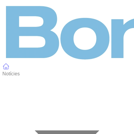
Panell de gestió de galetes
Notícies