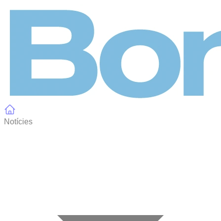
Panell de gestió de galetes
Notícies