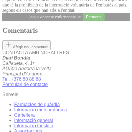
que té la prohibició de la interrupció voluntària de l'embaràs al país,
segons els casos que han atès a l'entitat.
Permetre
Google Adsense està deshabilitat.
Comentaris
Afegir nou comentari
CONTACTA AMB NOSALTRES
Diari Bondia
Callaueta, 4, 1r
AD500 Andorra la Vella
Principat d'Andorra
Tel. +376 80 88 88
Formulari de contacte
Serveis
Farmàcies de guàrdia
Informació meteorològica
Cartellera
Informació general
Informació turística
Associacions