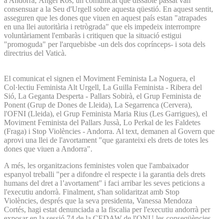
a Andorra, Àngel Ros, un comunicat que dissabte passat van
consensuar a la Seu d'Urgell sobre aquesta qüestió. En aquest sentit,
asseguren que les dones que viuen en aquest país estan "atrapades
en una llei autoritària i retrògrada" que els impedeix interrompre
voluntàriament l'embaràs i critiquen que la situació estigui
"promoguda" per l'arquebisbe -un dels dos coprínceps- i sota dels
directrius del Vaticà.
El comunicat el signen el Moviment Feminista La Noguera, el
Col·lectiu Feminista Alt Urgell, La Guilla Feminista - Ribera del
Sió, La Geganta Desperta - Pallars Sobirà, el Grup Feminista de
Ponent (Grup de Dones de Lleida), La Segarrenca (Cervera),
l'OFNI (Lleida), el Grup Feminista Maria Rius (Les Garrigues), el
Moviment Feminista del Pallars Jussà, Lo Perkal de les Faldetes
(Fraga) i Stop Violències - Andorra. Al text, demanen al Govern que
aprovi una llei de l'avortament "que garanteixi els drets de totes les
dones que viuen a Andorra".
A més, les organitzacions feministes volen que l'ambaixador
espanyol treballi "per a difondre el respecte i la garantia dels drets
humans del dret a l’avortament" i faci arribar les seves peticions a
l'executiu andorrà. Finalment, s'han solidaritzat amb Stop
Violències, després que la seva presidenta, Vanessa Mendoza
Cortés, hagi estat denunciada a la fiscalia per l'executiu andorrà per
exposar en la sessió 74 de la CEDAW de l'ONU les conseqüències