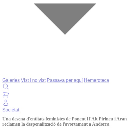
Galeries
Vist i no vist
Passava per aquí
Hemeroteca
Societat
Una desena d'entitats feministes de Ponent i l'Alt Pirineu i Aran
reclamen la despenalització de l'avortament a Andorra