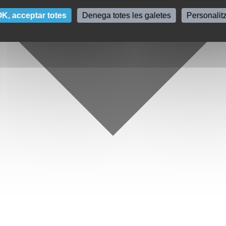
K, acceptar totes
Denega totes les galetes
Personalit