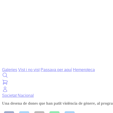
Galeries
Vist i no vist
Passava per aquí
Hemeroteca
Societat
Nacional
Una desena de dones que han patit violència de gènere, al progr