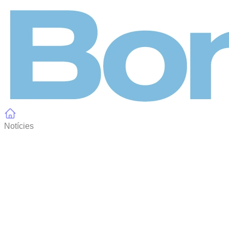
Panell de gestió de galetes
Notícies