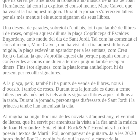
que ha servit per amenitzar la trobada amb música de la mà de Joan
Hernández, tal com ha explicat el cònsol menor, Marc Calvet, que
ha visitat la fira aquest migdia. Durant la jornada s'ofereixen tallers
per als més menuts i els autors signaran els seus llibres.
Una desena de parades, sobretot d’entitats, tot i que també de llibres
i de roses, omplen aquest dilluns la plaça Coprínceps d’Escaldes-
Engordany, amb motiu del dia de Sant Jordi. Tal com ha comentat el
cònsol menor, Marc Calvet, que ha visitat la fira aquest dilluns al
migdia, la plaça esdevé un aparador per a les entitats, com Creu
Roja o Laika, ja que s’aprofita aquest dia perquè puguin donar a
conèixer les accions que duen a terme i puguin també recaptar
diners. Fins i tot algunes, com la plataforma antiheliport, hi és
present per recollir signatures.
A la plaça, però, també hi ha punts de venda de llibres, nous i
d’ocasió, i també de roses. Durant tota la jornada es duen a terme
tallers per als més petits i els autors signaran llibres aquest dilluns a
la tarda. Durant la jornada, personatges disfressats de Sant Jordi i la
princesa també han amenitzat la cita.
Al migdia ha tingut lloc una de les novetats d’aquest any, el vermut
de lletres, que ha servit per amenitzar la visita a la fira amb la música
de Joan Hernández. Sota el títol ‘Rock&Pol’ Hernández ha ofert
poesia i textos de Martí i Pol, acompanyat de guitarra. Ja a les 20.30
hores tindrà lloc 'La perdiu és de qui la caça', a càrrec de la