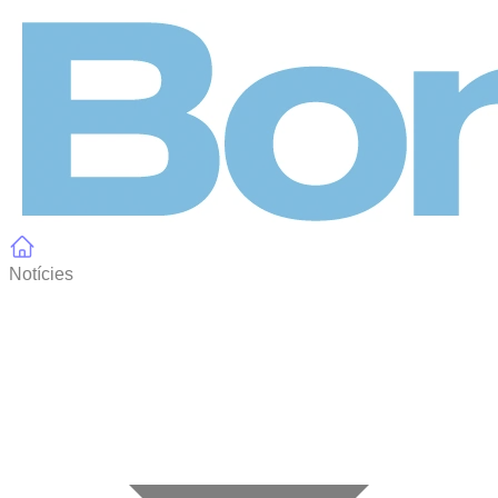
Panell de gestió de galetes
Notícies