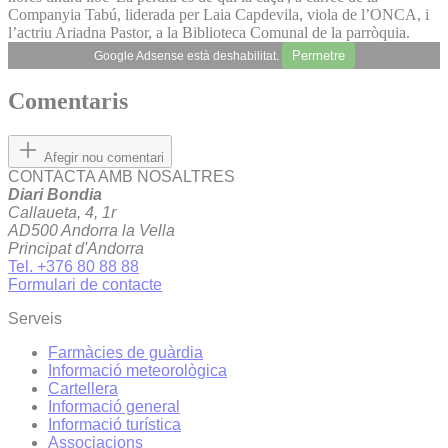
Companyia Tabú, liderada per Laia Capdevila, viola de l’ONCA, i
l’actriu Ariadna Pastor, a la Biblioteca Comunal de la parròquia.
Permetre
Google Adsense està deshabilitat.
Comentaris
Afegir nou comentari
CONTACTA AMB NOSALTRES
Diari Bondia
Callaueta, 4, 1r
AD500 Andorra la Vella
Principat d'Andorra
Tel. +376 80 88 88
Formulari de contacte
Serveis
Farmàcies de guàrdia
Informació meteorològica
Cartellera
Informació general
Informació turística
Associacions