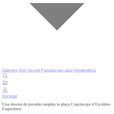
Galeries
Vist i no vist
Passava per aquí
Hemeroteca
Societat
Una desena de parades omplen la plaça Coprínceps d'Escaldes-
Engordany