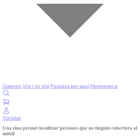
Galeries
Vist i no vist
Passava per aquí
Hemeroteca
Societat
Una eina permet localitzar persones que no tinguin cobertura al
mòbil