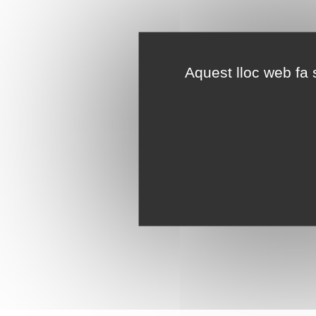
Aquest lloc web fa s