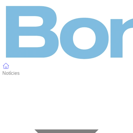
Panell de gestió de galetes
Notícies