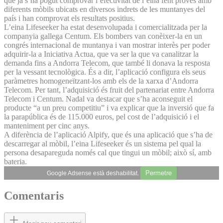
que ja s’ha pogut comprovar l’efectivitat de l’eina fent proves amb
diferents mòbils ubicats en diversos indrets de les muntanyes del
país i han comprovat els resultats positius.
L’eina Lifeseeker ha estat des­envolupada i comercialitzada per la
companyia gallega Centum. Els bombers van conèixer-la en un
congrés internacional de muntanya i van mostrar interès per poder
adquirir-la a Iniciativa Actua, que va ser la que va canalitzar la
demanda fins a Andorra Telecom, que també li donava la resposta
per la vessant tecnològica. És a dir, l’aplicació configura els seus
paràmetres homogeneïtzant-los amb els de la xarxa d’Andorra
Telecom. Per tant, l’adquisició és fruit del partenariat entre Andorra
Telecom i Centum. Nadal va destacar que s’ha aconseguit el
producte “a un preu competitiu” i va explicar que la inversió que fa
la parapública és de 115.000 euros, pel cost de l’adquisició i el
manteniment per cinc anys.
A diferència de l’aplicació Alpify, que és una aplicació que s’ha de
descarregar al mòbil, l’eina Lifeseeker és un sistema pel qual la
persona desapareguda només cal que tingui un mòbil; això sí, amb
bateria.
Permetre
Google Adsense està deshabilitat.
Comentaris