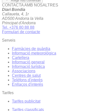
Afegir nou comentari
CONTACTA AMB NOSALTRES
Diari Bondia
Callaueta, 4, 1r
AD500 Andorra la Vella
Principat d'Andorra
Tel. +376 80 88 88
Formulari de contacte
Serveis
Farmàcies de guàrdia
Informació meteorològica
Cartellera
Informació general
Informació turística
Associacions
Centres de salut
Telèfons d'interès
Enllaços d'interés
Tarifes
Tarifes publicitat
Tarifes classificats