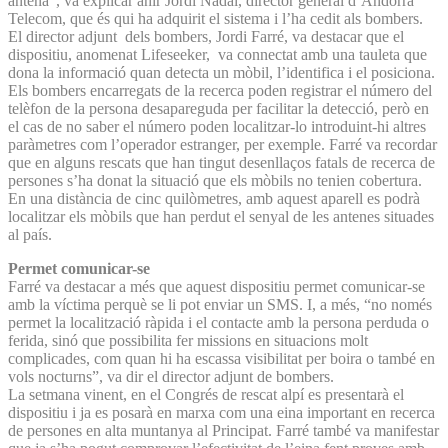
antena”, va explicar ahir Jordi Nadal, director general d’Andorra
Telecom, que és qui ha adquirit el sistema i l’ha cedit als bombers.
El director adjunt dels bombers, Jordi Farré, va destacar que el
dispositiu, anomenat Lifeseeker, va connectat amb una tauleta que
dona la informació quan detecta un mòbil, l’identifica i el posiciona.
Els bombers encarregats de la recerca poden registrar el número del
telèfon de la persona desapareguda per facilitar la detecció, però en
el cas de no saber el número poden localitzar-lo introduint-hi altres
paràmetres com l’operador estranger, per exemple. Farré va recordar
que en alguns rescats que han tingut desenllaços fatals de recerca de
persones s’ha donat la situació que els mòbils no tenien cobertura.
En una distància de cinc quilòmetres, amb aquest aparell es podrà
localitzar els mòbils que han perdut el senyal de les antenes situades
al país.
Permet comunicar-se
Farré va destacar a més que aquest dispositiu permet comunicar-se
amb la víctima perquè se li pot enviar un SMS. I, a més, “no només
permet la localització ràpida i el contacte amb la persona perduda o
ferida, sinó que possibilita fer missions en situacions molt
complicades, com quan hi ha escassa visibilitat per boira o també en
vols nocturns”, va dir el director adjunt de bombers.
La setmana vinent, en el Congrés de rescat alpí es presentarà el
dispositiu i ja es posarà en marxa com una eina important en recerca
de persones en alta muntanya al Principat. Farré també va manifestar