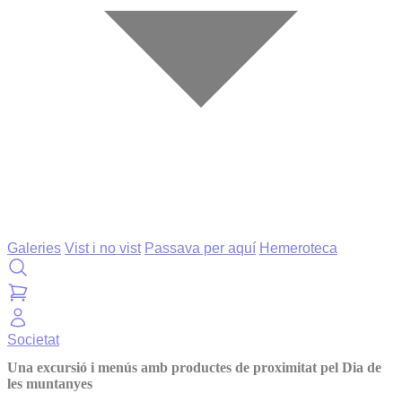
Galeries
Vist i no vist
Passava per aquí
Hemeroteca
Societat
Una excursió i menús amb productes de proximitat pel Dia de
les muntanyes