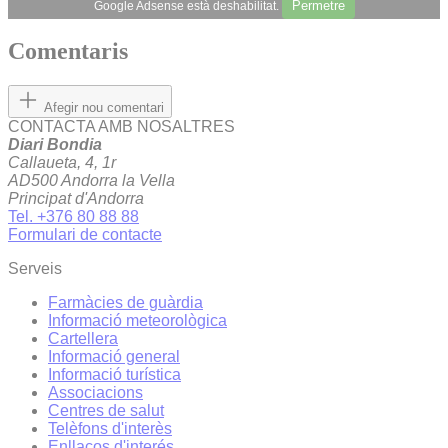
Permetre
Google Adsense està deshabilitat.
Comentaris
Afegir nou comentari
CONTACTA AMB NOSALTRES
Diari Bondia
Callaueta, 4, 1r
AD500 Andorra la Vella
Principat d'Andorra
Tel. +376 80 88 88
Formulari de contacte
Serveis
Farmàcies de guàrdia
Informació meteorològica
Cartellera
Informació general
Informació turística
Associacions
Centres de salut
Telèfons d'interès
Enllaços d'interés