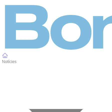
Panell de gestió de galetes
Notícies