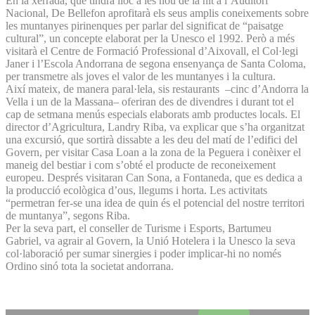
En la xerrada, que tindrà lloc a les nou de la nit a l’Auditori
Nacional, De Bellefon aprofitarà els seus amplis coneixements sobre
les muntanyes pirinenques per parlar del significat de “paisatge
cultural”, un concepte elaborat per la Unesco el 1992. Però a més
visitarà el Centre de Formació Professional d’Aixovall, el Col·legi
Janer i l’Escola Andorrana de segona ensenyança de Santa Coloma,
per transmetre als joves el valor de les muntanyes i la cultura.
Així mateix, de manera paral·lela, sis restaurants –cinc d’Andorra la
Vella i un de la Massana– oferiran des de divendres i durant tot el
cap de setmana menús especials elaborats amb productes locals. El
director d’Agricultura, Landry Riba, va explicar que s’ha organitzat
una excursió, que sortirà dissabte a les deu del matí de l’edifici del
Govern, per visitar Casa Loan a la zona de la Peguera i conèixer el
maneig del bestiar i com s’obté el producte de reconeixement
europeu. Després visitaran Can Sona, a Fontaneda, que es dedica a
la producció ecològica d’ous, llegums i horta. Les activitats
“permetran fer-se una idea de quin és el potencial del nostre territori
de muntanya”, segons Riba.
Per la seva part, el conseller de Turisme i Esports, Bartumeu
Gabriel, va agrair al Govern, la Unió Hotelera i la Unesco la seva
col·laboració per sumar sinergies i poder implicar-hi no només
Ordino sinó tota la societat andorrana.