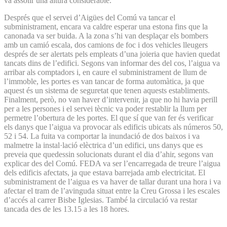
va assolir una altura considerable.
Després que el servei d’Aigües del Comú va tancar el
subministrament, encara va caldre esperar una estona fins que la
canonada va ser buida. A la zona s’hi van desplaçar els bombers
amb un camió escala, dos camions de foc i dos vehicles lleugers
després de ser alertats pels empleats d’una joieria que havien quedat
tancats dins de l’edifici. Segons van informar des del cos, l’aigua va
arribar als comptadors i, en caure el subministrament de llum de
l’immoble, les portes es van tancar de forma automàtica, ja que
aquest és un sistema de seguretat que tenen aquests establiments.
Finalment, però, no van haver d’intervenir, ja que no hi havia perill
per a les persones i el servei tècnic va poder restablir la llum per
permetre l’obertura de les portes. El que sí que van fer és verificar
els danys que l’aigua va provocar als edificis ubicats als números 50,
52 i 54. La fuita va comportar la inundació de dos baixos i va
malmetre la instal·lació elèctrica d’un edifici, uns danys que es
preveia que quedessin solucionats durant el dia d’ahir, segons van
explicar des del Comú. FEDA va ser l’encarregada de treure l’aigua
dels edificis afectats, ja que estava barrejada amb electricitat. El
subministrament de l’aigua es va haver de tallar durant una hora i va
afectar el tram de l’avinguda situat entre la Creu Grossa i les escales
d’accés al carrer Bisbe Iglesias. També la circulació va restar
tancada des de les 13.15 a les 18 hores.