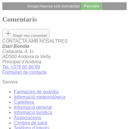
Permetre
Google Adsense està deshabilitat.
Comentaris
Afegir nou comentari
CONTACTA AMB NOSALTRES
Diari Bondia
Callaueta, 4, 1r
AD500 Andorra la Vella
Principat d'Andorra
Tel. +376 80 88 88
Formulari de contacte
Serveis
Farmàcies de guàrdia
Informació meteorològica
Cartellera
Informació general
Informació turística
Associacions
Centres de salut
Telèfons d'interès