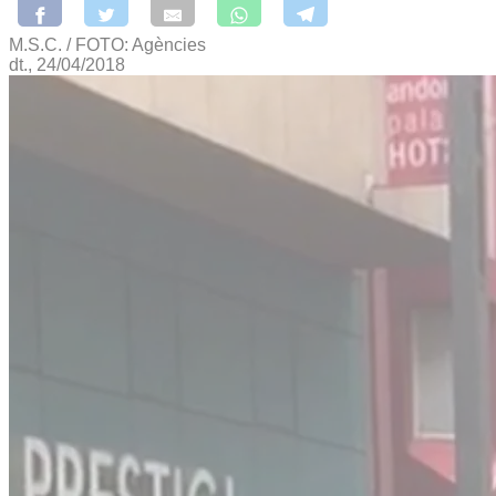
M.S.C. / FOTO: Agències
dt., 24/04/2018