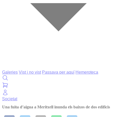
Galeries
Vist i no vist
Passava per aquí
Hemeroteca
Societat
Una fuita d’aigua a Meritxell inunda els baixos de dos edificis