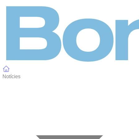
Panell de gestió de galetes
Notícies