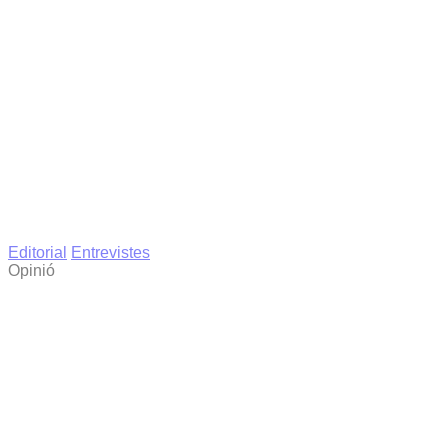
Editorial
Entrevistes
Opinió