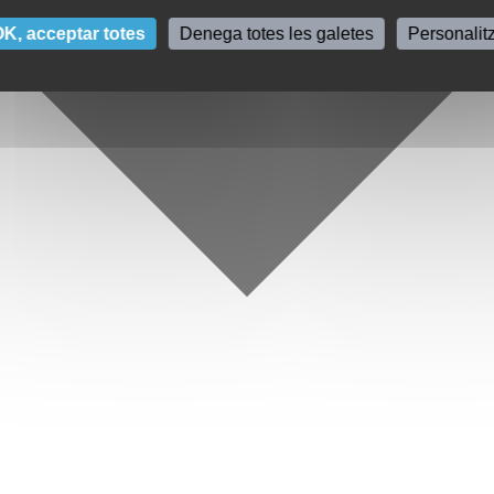
K, acceptar totes
Denega totes les galetes
Personalit