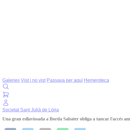
Galeries
Vist i no vist
Passava per aquí
Hemeroteca
Societat
Sant Julià de Lòria
Una gran esllavissada a Borda Sabater obliga a tancar l'accés a