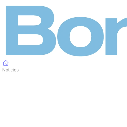
Panell de gestió de galetes
Notícies