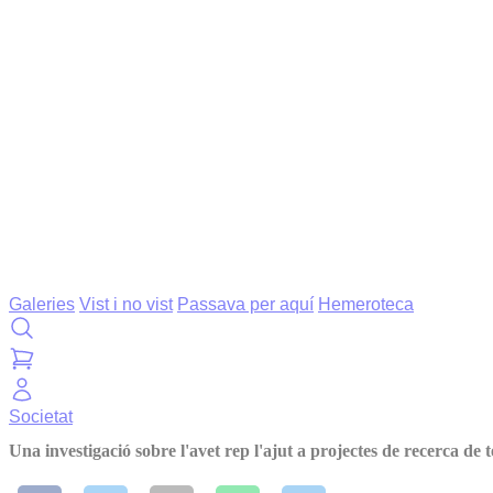
Galeries
Vist i no vist
Passava per aquí
Hemeroteca
Societat
Una investigació sobre l'avet rep l'ajut a projectes de recerca d