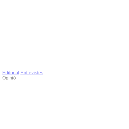
Editorial
Entrevistes
Opinió