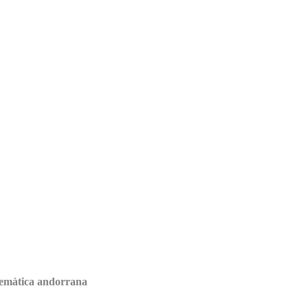
e temàtica andorrana