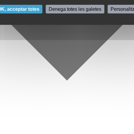
K, acceptar totes
Denega totes les galetes
Personalit