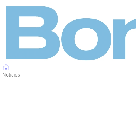
Panell de gestió de galetes
Notícies