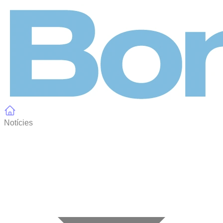
Panell de gestió de galetes
Notícies