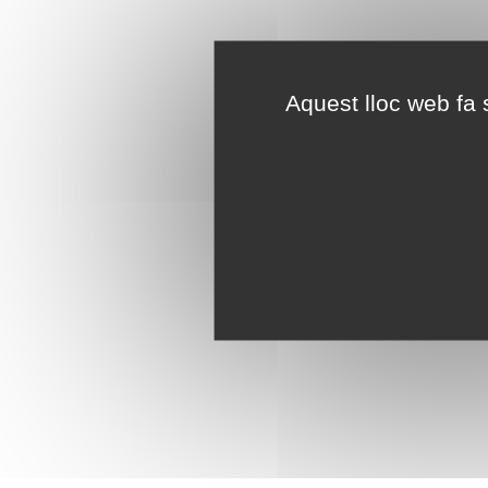
Aquest lloc web fa s