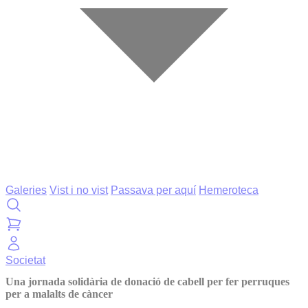
Galeries
Vist i no vist
Passava per aquí
Hemeroteca
Societat
Una jornada solidària de donació de cabell per fer perruques
per a malalts de càncer