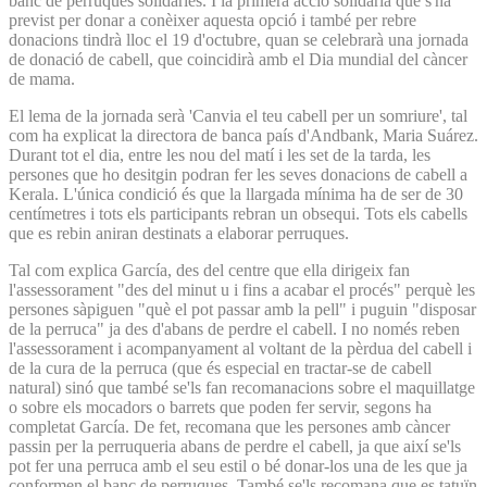
banc de perruques solidàries. I la primera acció solidària que s'ha
previst per donar a conèixer aquesta opció i també per rebre
donacions tindrà lloc el 19 d'octubre, quan se celebrarà una jornada
de donació de cabell, que coincidirà amb el Dia mundial del càncer
de mama.
El lema de la jornada serà 'Canvia el teu cabell per un somriure', tal
com ha explicat la directora de banca país d'Andbank, Maria Suárez.
Durant tot el dia, entre les nou del matí i les set de la tarda, les
persones que ho desitgin podran fer les seves donacions de cabell a
Kerala. L'única condició és que la llargada mínima ha de ser de 30
centímetres i tots els participants rebran un obsequi. Tots els cabells
que es rebin aniran destinats a elaborar perruques.
Tal com explica García, des del centre que ella dirigeix fan
l'assessorament "des del minut u i fins a acabar el procés" perquè les
persones sàpiguen "què el pot passar amb la pell" i puguin "disposar
de la perruca" ja des d'abans de perdre el cabell. I no només reben
l'assessorament i acompanyament al voltant de la pèrdua del cabell i
de la cura de la perruca (que és especial en tractar-se de cabell
natural) sinó que també se'ls fan recomanacions sobre el maquillatge
o sobre els mocadors o barrets que poden fer servir, segons ha
completat García. De fet, recomana que les persones amb càncer
passin per la perruqueria abans de perdre el cabell, ja que així se'ls
pot fer una perruca amb el seu estil o bé donar-los una de les que ja
conformen el banc de perruques. També se'ls recomana que es tatuïn