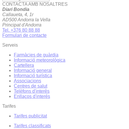
CONTACTA AMB NOSALTRES
Diari Bondia
Callaueta, 4, 1r
AD500 Andorra la Vella
Principat d'Andorra
Tel. +376 80 88 88
Formulari de contacte
Serveis
Farmàcies de guàrdia
Informació meteorològica
Cartellera
Informació general
Informació turística
Associacions
Centres de salut
Telèfons d'interès
Enllaços d'interés
Tarifes
Tarifes publicitat
Tarifes classificats