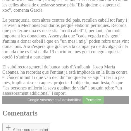
les celles abans de quedar-se sense pèls."Els ajudem a superar el
xoc", comenta García.
La perruqueria, com altres centres del país, recullen cabell tot l'any i
l'envien a Mechones Solidarios perquè elaborin perruques. Recorda
que per fer-ne una es necessita "molt cabell" i, per tant, són molt
important les donacions. Assenyala que "cada vegada més gent"
s'anima a donar cabell i que en "un mes i mig" poden rebre unes vint
donacions. Ara s'espera que gràcies a la campanya de divulgació i la
jornada que es farà el dia 19 d'octubre més gent conegui aquesta
opció i s'animi a participar.
El subdirector general de banca país d'Andbank, Josep Maria
Cabanes, ha recordat que l'entitat ja està implicada en la lluita contra
el càncer infantil i que van decidir "no quedar-se aquí" i fer un pas
més, implicant-se en aquest projecte. L'objectiu, manifesta, és que
"les persones millorin la seva qualitat de vida" i puguin rebre "un
assessorament addicional" i suport.
Permetre
Google Adsense està deshabilitat.
Comentaris
Afegir nou comentari