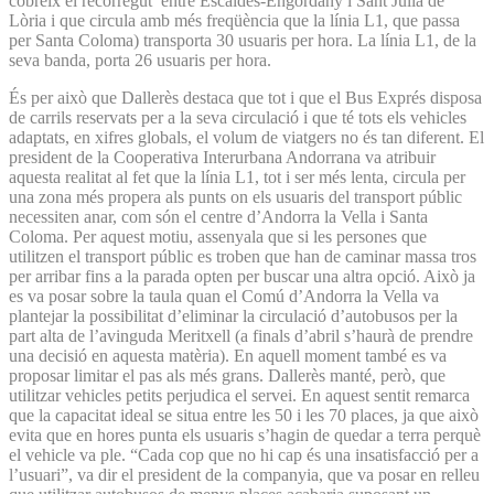
cobreix el recorregut entre Escaldes-Engordany i Sant Julià de
Lòria i que circula amb més freqüència que la línia L1, que passa
per Santa Coloma) transporta 30 usuaris per hora. La línia L1, de la
seva banda, porta 26 usuaris per hora.
És per això que Dallerès destaca que tot i que el Bus Exprés disposa
de carrils reservats per a la seva circulació i que té tots els vehicles
adaptats, en xifres globals, el volum de viatgers no és tan diferent. El
president de la Cooperativa Interurbana Andorrana va atribuir
aquesta realitat al fet que la línia L1, tot i ser més lenta, circula per
una zona més propera als punts on els usuaris del transport públic
necessiten anar, com són el centre d’Andorra la Vella i Santa
Coloma. Per aquest motiu, assenyala que si les persones que
utilitzen el transport públic es troben que han de caminar massa tros
per arribar fins a la parada opten per buscar una altra opció. Això ja
es va posar sobre la taula quan el Comú d’Andorra la Vella va
plantejar la possibilitat d’eliminar la circulació d’autobusos per la
part alta de l’avinguda Meritxell (a finals d’abril s’haurà de prendre
una decisió en aquesta matèria). En aquell moment també es va
proposar limitar el pas als més grans. Dallerès manté, però, que
utilitzar vehicles petits perjudica el servei. En aquest sentit remarca
que la capacitat ideal se situa entre les 50 i les 70 places, ja que això
evita que en hores punta els usuaris s’hagin de quedar a terra perquè
el vehicle va ple. “Cada cop que no hi cap és una insatisfacció per a
l’usuari”, va dir el president de la companyia, que va posar en relleu