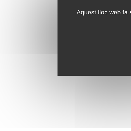
Aquest lloc web fa s