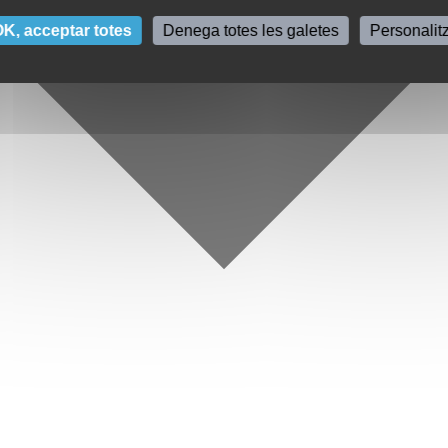
K, acceptar totes
Denega totes les galetes
Personalit