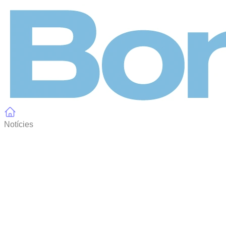
Panell de gestió de galetes
Notícies