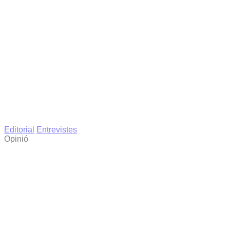
Editorial
Entrevistes
Opinió