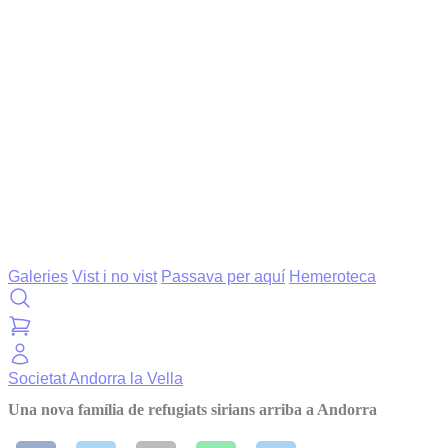
Galeries
Vist i no vist
Passava per aquí
Hemeroteca
Societat
Andorra la Vella
Una nova família de refugiats sirians arriba a Andorra