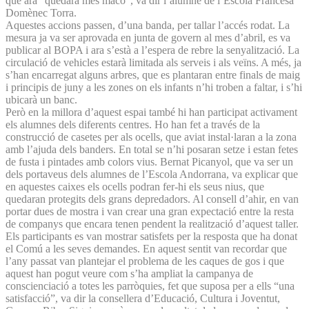
que ara “quedarà més maco”, va dir l’alumne de l’Escola Francesa
Domènec Torra.
Aquestes accions passen, d’una banda, per tallar l’accés rodat. La
mesura ja va ser aprovada en junta de govern al mes d’abril, es va
publicar al BOPA i ara s’està a l’espera de rebre la senyalització. La
circulació de vehicles estarà limitada als serveis i als veïns. A més, ja
s’han encarregat alguns arbres, que es plantaran entre finals de maig
i principis de juny a les zones on els infants n’hi troben a faltar, i s’hi
ubicarà un banc.
Però en la millora d’aquest espai també hi han participat activament
els alumnes dels diferents centres. Ho han fet a través de la
construcció de casetes per als ocells, que aviat instal·laran a la zona
amb l’ajuda dels banders. En total se n’hi posaran setze i estan fetes
de fusta i pintades amb colors vius. Bernat Picanyol, que va ser un
dels portaveus dels alumnes de l’Escola Andorrana, va explicar que
en aquestes caixes els ocells podran fer-hi els seus nius, que
quedaran protegits dels grans depredadors. Al consell d’ahir, en van
portar dues de mostra i van crear una gran expectació entre la resta
de companys que encara tenen pendent la realització d’aquest taller.
Els participants es van mostrar satisfets per la resposta que ha donat
el Comú a les seves demandes. En aquest sentit van recordar que
l’any passat van plantejar el problema de les caques de gos i que
aquest han pogut veure com s’ha ampliat la campanya de
conscienciació a totes les parròquies, fet que suposa per a ells “una
satisfacció”, va dir la consellera d’Educació, Cultura i Joventut,