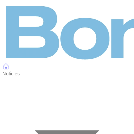
Panell de gestió de galetes
Notícies