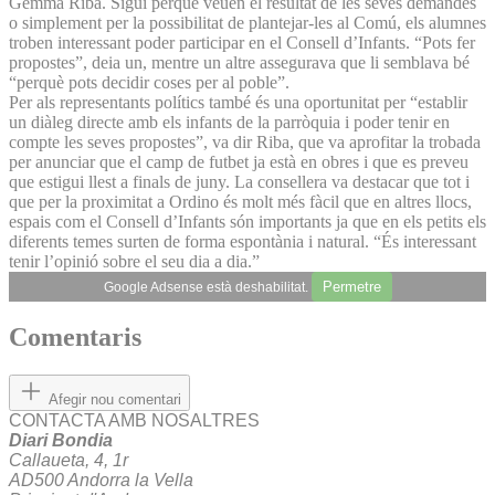
Gemma Riba. Sigui perquè veuen el resultat de les seves demandes
o simplement per la possibilitat de plantejar-les al Comú, els alumnes
troben interessant poder participar en el Consell d’Infants. “Pots fer
propostes”, deia un, mentre un altre assegurava que li semblava bé
“perquè pots decidir coses per al poble”.
Per als representants polítics també és una oportunitat per “establir
un diàleg directe amb els infants de la parròquia i poder tenir en
compte les seves propostes”, va dir Riba, que va aprofitar la trobada
per anunciar que el camp de futbet ja està en obres i que es preveu
que estigui llest a finals de juny. La consellera va destacar que tot i
que per la proximitat a Ordino és molt més fàcil que en altres llocs,
espais com el Consell d’Infants són importants ja que en els petits els
diferents temes surten de forma espontània i natural. “És interessant
tenir l’opinió sobre el seu dia a dia.”
Permetre
Google Adsense està deshabilitat.
Comentaris
Afegir nou comentari
CONTACTA AMB NOSALTRES
Diari Bondia
Callaueta, 4, 1r
AD500 Andorra la Vella