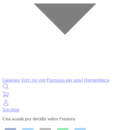
Galeries
Vist i no vist
Passava per aquí
Hemeroteca
Societat
Una ocasió per decidir sobre l’entorn