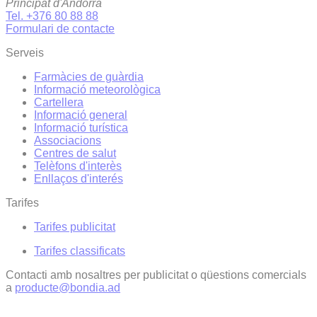
Principat d'Andorra
Tel. +376 80 88 88
Formulari de contacte
Serveis
Farmàcies de guàrdia
Informació meteorològica
Cartellera
Informació general
Informació turística
Associacions
Centres de salut
Telèfons d'interès
Enllaços d'interés
Tarifes
Tarifes publicitat
Tarifes classificats
Contacti amb nosaltres per publicitat o qüestions comercials
a
producte@bondia.ad