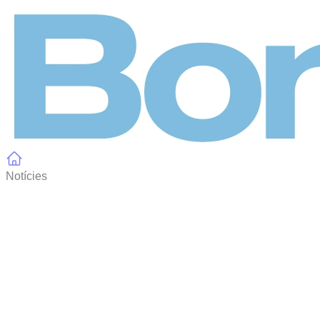
Panell de gestió de galetes
Notícies