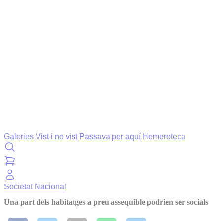
Galeries
Vist i no vist
Passava per aquí
Hemeroteca
Societat
Nacional
Una part dels habitatges a preu assequible podrien ser socials