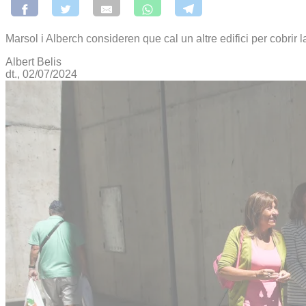
Marsol i Alberch consideren que cal un altre edifici per cobrir l
Albert Belis
dt., 02/07/2024