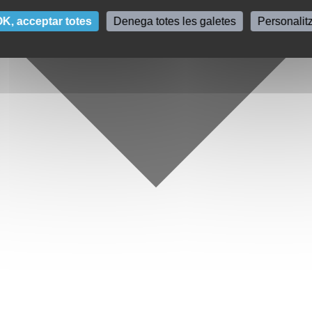
K, acceptar totes
Denega totes les galetes
Personalit