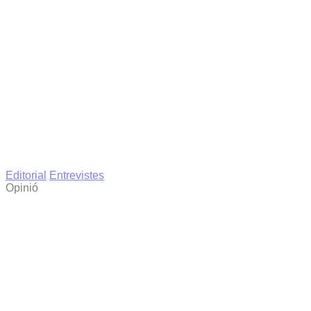
Editorial
Entrevistes
Opinió