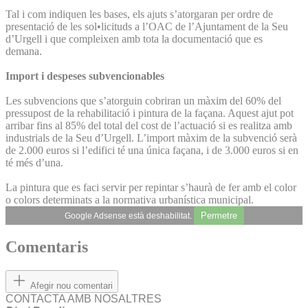
Tal i com indiquen les bases, els ajuts s’atorgaran per ordre de
presentació de les sol•licituds a l’OAC de l’Ajuntament de la Seu
d’Urgell i que compleixen amb tota la documentació que es
demana.
Import i despeses subvencionables
Les subvencions que s’atorguin cobriran un màxim del 60% del
pressupost de la rehabilitació i pintura de la façana. Aquest ajut pot
arribar fins al 85% del total del cost de l’actuació si es realitza amb
industrials de la Seu d’Urgell. L’import màxim de la subvenció serà
de 2.000 euros si l’edifici té una única façana, i de 3.000 euros si en
té més d’una.
La pintura que es faci servir per repintar s’haurà de fer amb el color
o colors determinats a la normativa urbanística municipal.
Permetre
Google Adsense està deshabilitat.
Comentaris
Afegir nou comentari
CONTACTA AMB NOSALTRES