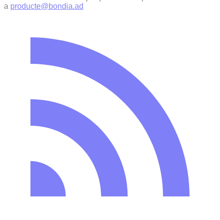
a
producte@bondia.ad