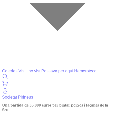
Galeries
Vist i no vist
Passava per aquí
Hemeroteca
Societat
Pirineus
Una partida de 35.000 euros per pintar porxos i façanes de la
Seu