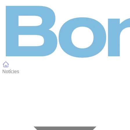
Panell de gestió de galetes
Notícies