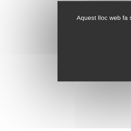
Aquest lloc web fa s