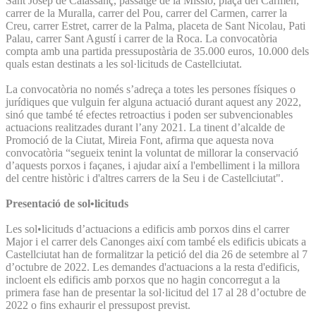
Sant Josep de Calassanç, passatge de la Missió, plaça del Carmen,
carrer de la Muralla, carrer del Pou, carrer del Carmen, carrer la
Creu, carrer Estret, carrer de la Palma, placeta de Sant Nicolau, Pati
Palau, carrer Sant Agustí i carrer de la Roca. La convocatòria
compta amb una partida pressupostària de 35.000 euros, 10.000 dels
quals estan destinats a les sol·licituds de Castellciutat.
La convocatòria no només s’adreça a totes les persones físiques o
jurídiques que vulguin fer alguna actuació durant aquest any 2022,
sinó que també té efectes retroactius i poden ser subvencionables
actuacions realitzades durant l’any 2021. La tinent d’alcalde de
Promoció de la Ciutat, Mireia Font, afirma que aquesta nova
convocatòria “segueix tenint la voluntat de millorar la conservació
d’aquests porxos i façanes, i ajudar així a l'embelliment i la millora
del centre històric i d'altres carrers de la Seu i de Castellciutat".
Presentació de sol•licituds
Les sol•licituds d’actuacions a edificis amb porxos dins el carrer
Major i el carrer dels Canonges així com també els edificis ubicats a
Castellciutat han de formalitzar la petició del dia 26 de setembre al 7
d’octubre de 2022. Les demandes d'actuacions a la resta d'edificis,
incloent els edificis amb porxos que no hagin concorregut a la
primera fase han de presentar la sol·licitud del 17 al 28 d’octubre de
2022 o fins exhaurir el pressupost previst.