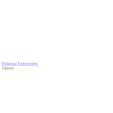
Editorial
Entrevistes
Opinió