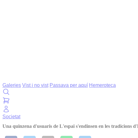
Galeries
Vist i no vist
Passava per aquí
Hemeroteca
Societat
Una quinzena d'usuaris de L'espai s'endinsen en les tradicions 