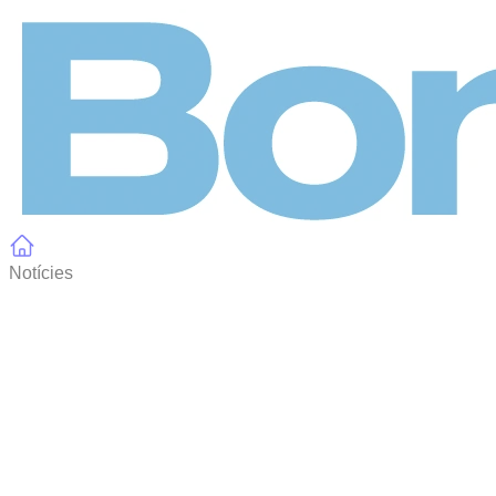
Panell de gestió de galetes
Notícies