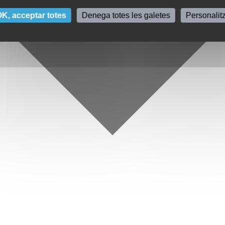
K, acceptar totes
Denega totes les galetes
Personalit