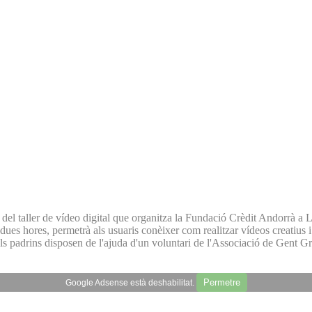
l taller de vídeo digital que organitza la Fundació Crèdit Andorrà a L'es
e dues hores, permetrà als usuaris conèixer com realitzar vídeos creatiu
 els padrins disposen de l'ajuda d'un voluntari de l'Associació de Gent
Permetre
Google Adsense està deshabilitat.