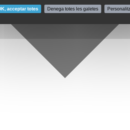
K, acceptar totes
Denega totes les galetes
Personalit