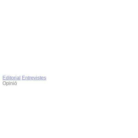
Editorial
Entrevistes
Opinió