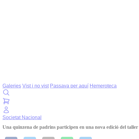
Galeries
Vist i no vist
Passava per aquí
Hemeroteca
Societat
Nacional
Una quinzena de padrins participen en una nova edició del taller 