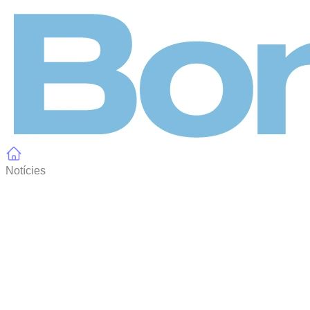
Panell de gestió de galetes
Notícies