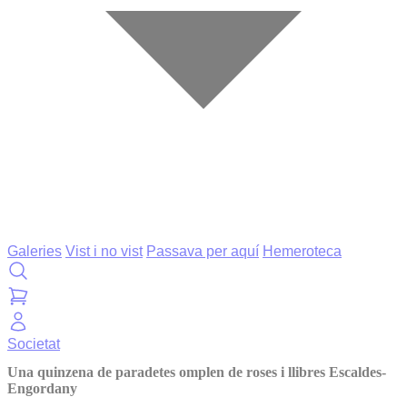
Galeries
Vist i no vist
Passava per aquí
Hemeroteca
Societat
Una quinzena de paradetes omplen de roses i llibres Escaldes-
Engordany