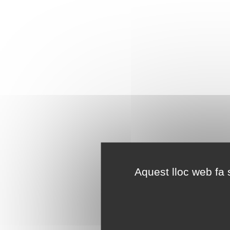
Aquest lloc web fa s