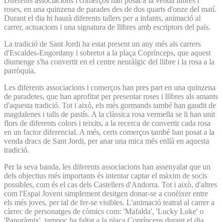
Diferents associacions i comerços han posat a la venda llibres i
roses, en una quinzena de parades des de dos quarts d'onze del matí.
Durant el dia hi haurà diferents tallers per a infants, animació al
carrer, actuacions i una signatura de llibres amb escriptors del país.
La tradició de Sant Jordi ha estat present un any més als carrers
d'Escaldes-Engordany i sobretot a la plaça Coprínceps, que aquest
diumenge s'ha convertit en el centre neuràlgic del llibre i la rosa a la
parròquia.
Les diferents associacions i comerços han pres part en una quinzena
de paradetes, que han aprofitat per presentar roses i llibres als amants
d'aquesta tradició. Tot i això, els més gormands també han gaudit de
magdalenes i talls de pastís. A la clàssica rosa vermella se li han unit
flors de diferents colors i teixits, a la recerca de convertir cada rosa
en un factor diferencial. A més, certs comerços també han posat a la
venda dracs de Sant Jordi, per anar una mica més enllà en aquesta
tradició.
Per la seva banda, les diferents associacions han assenyalat que un
dels objectius més importants és intentar captar el màxim de socis
possibles, com és el cas dels Castellers d'Andorra. Tot i això, d'altres
com l'Espai Jovent simplement desitgen donar-se a conèixer entre
els més joves, per tal de fer-se visibles. L'animació teatral al carrer a
càrrec de personatges de còmics com: 'Mafalda', 'Lucky Luke' o
'Panoràmix', tampoc ha faltat a la plaça Coprínceps durant el dia,