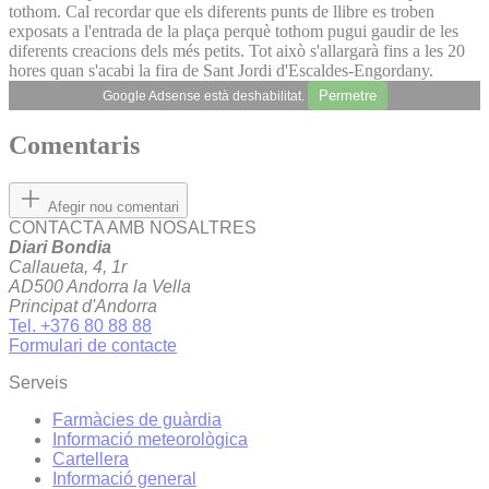
tothom. Cal recordar que els diferents punts de llibre es troben
exposats a l'entrada de la plaça perquè tothom pugui gaudir de les
diferents creacions dels més petits. Tot això s'allargarà fins a les 20
hores quan s'acabi la fira de Sant Jordi d'Escaldes-Engordany.
Permetre
Google Adsense està deshabilitat.
Comentaris
Afegir nou comentari
CONTACTA AMB NOSALTRES
Diari Bondia
Callaueta, 4, 1r
AD500 Andorra la Vella
Principat d'Andorra
Tel. +376 80 88 88
Formulari de contacte
Serveis
Farmàcies de guàrdia
Informació meteorològica
Cartellera
Informació general