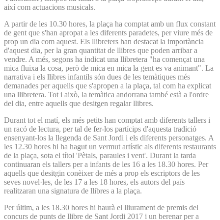
així com actuacions musicals.
A partir de les 10.30 hores, la plaça ha comptat amb un flux constant
de gent que s'han apropat a les diferents paradetes, per viure més de
prop un dia com aquest. Els llibreters han destacat la importància
d'aquest dia, per la gran quantitat de llibres que poden arribar a
vendre. A més, segons ha indicat una llibretera "ha començat una
mica fluixa la cosa, però de mica en mica la gent es va animant". La
narrativa i els llibres infantils són dues de les temàtiques més
demanades per aquells que s'apropen a la plaça, tal com ha explicat
una llibretera. Tot i això, la temàtica andorrana també està a l'ordre
del dia, entre aquells que desitgen regalar llibres.
Durant tot el matí, els més petits han comptat amb diferents tallers i
un racó de lectura, per tal de fer-los partícips d'aquesta tradició
ensenyant-los la llegenda de Sant Jordi i els diferents personatges. A
les 12.30 hores hi ha hagut un vermut artístic als diferents restaurants
de la plaça, sota el títol 'Pètals, paraules i vent'. Durant la tarda
continuaran els tallers per a infants de les 16 a les 18.30 hores. Per
aquells que desitgin conèixer de més a prop els escriptors de les
seves novel·les, de les 17 a les 18 hores, els autors del país
realitzaran una signatura de llibres a la plaça.
Per últim, a les 18.30 hores hi haurà el lliurament de premis del
concurs de punts de llibre de Sant Jordi 2017 i un berenar per a