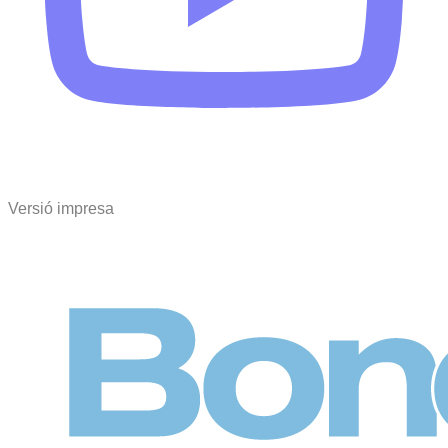
Versió impresa