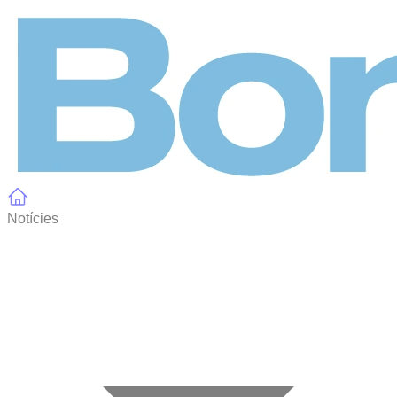
Panell de gestió de galetes
Notícies