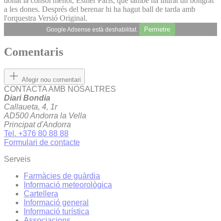
donat la cònsol menor, Esther París, que també ha lliurat un bolígraf
a les dones. Després del berenar hi ha hagut ball de tarda amb
l'orquestra Versió Original.
Permetre
Google Adsense està deshabilitat.
Comentaris
Afegir nou comentari
CONTACTA AMB NOSALTRES
Diari Bondia
Callaueta, 4, 1r
AD500 Andorra la Vella
Principat d'Andorra
Tel. +376 80 88 88
Formulari de contacte
Serveis
Farmàcies de guàrdia
Informació meteorològica
Cartellera
Informació general
Informació turística
Associacions