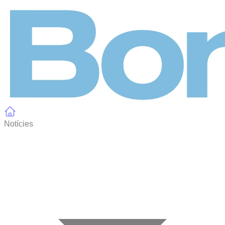
Panell de gestió de galetes
Notícies