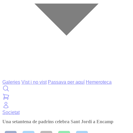
Galeries
Vist i no vist
Passava per aquí
Hemeroteca
Societat
Una setantena de padrins celebra Sant Jordi a Encamp