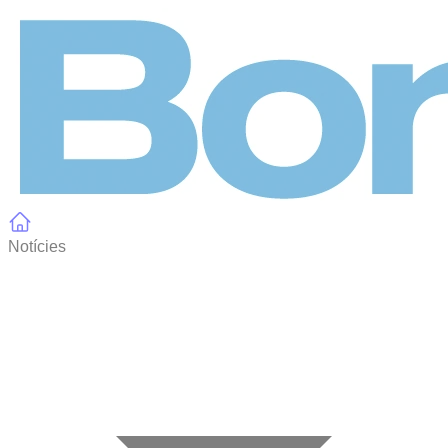
Panell de gestió de galetes
Notícies