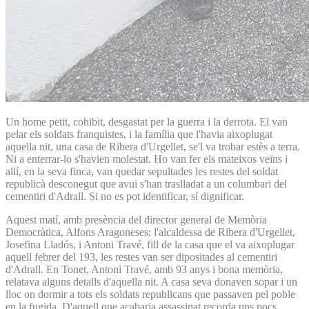
Un home petit, cohibit, desgastat per la guerra i la derrota. El van
pelar els soldats franquistes, i la família que l'havia aixoplugat
aquella nit, una casa de Ribera d'Urgellet, se'l va trobar estès a terra.
Ni a enterrar-lo s'havien molestat. Ho van fer els mateixos veïns i
allí, en la seva finca, van quedar sepultades les restes del soldat
republicà desconegut que avui s'han traslladat a un columbari del
cementiri d'Adrall. Si no es pot identificar, sí dignificar.
Aquest matí, amb presència del director general de Memòria
Democràtica, Alfons Aragoneses; l'alcaldessa de Ribera d'Urgellet,
Josefina Lladós, i Antoni Travé, fill de la casa que el va aixoplugar
aquell febrer del 193, les restes van ser dipositades al cementiri
d'Adrall. En Tonet, Antoni Travé, amb 93 anys i bona memòria,
relatava alguns detalls d'aquella nit. A casa seva donaven sopar i un
lloc on dormir a tots els soldats republicans que passaven pel poble
en la fugida. D'aquell que acabaria assassinat recorda uns pocs