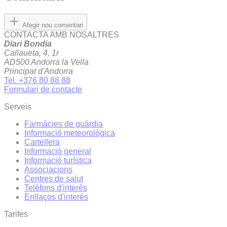
Afegir nou comentari
CONTACTA AMB NOSALTRES
Diari Bondia
Callaueta, 4, 1r
AD500 Andorra la Vella
Principat d'Andorra
Tel. +376 80 88 88
Formulari de contacte
Serveis
Farmàcies de guàrdia
Informació meteorològica
Cartellera
Informació general
Informació turística
Associacions
Centres de salut
Telèfons d'interès
Enllaços d'interés
Tarifes