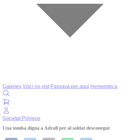
Galeries
Vist i no vist
Passava per aquí
Hemeroteca
Societat
Pirineus
Una tomba digna a Adrall per al soldat desconegut