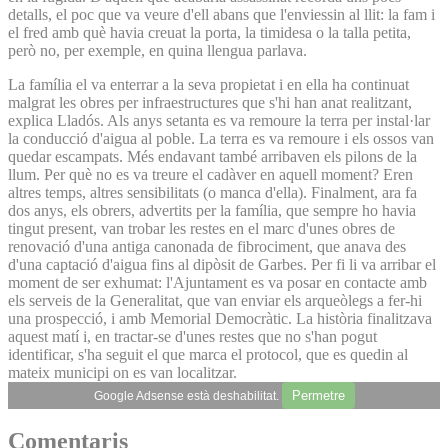
detalls, el poc que va veure d'ell abans que l'enviessin al llit: la fam i
el fred amb què havia creuat la porta, la timidesa o la talla petita,
però no, per exemple, en quina llengua parlava.
La família el va enterrar a la seva propietat i en ella ha continuat
malgrat les obres per infraestructures que s'hi han anat realitzant,
explica Lladós. Als anys setanta es va remoure la terra per instal·lar
la conducció d'aigua al poble. La terra es va remoure i els ossos van
quedar escampats. Més endavant també arribaven els pilons de la
llum. Per què no es va treure el cadàver en aquell moment? Eren
altres temps, altres sensibilitats (o manca d'ella). Finalment, ara fa
dos anys, els obrers, advertits per la família, que sempre ho havia
tingut present, van trobar les restes en el marc d'unes obres de
renovació d'una antiga canonada de fibrociment, que anava des
d'una captació d'aigua fins al dipòsit de Garbes. Per fi li va arribar el
moment de ser exhumat: l'Ajuntament es va posar en contacte amb
els serveis de la Generalitat, que van enviar els arqueòlegs a fer-hi
una prospecció, i amb Memorial Democràtic. La història finalitzava
aquest matí i, en tractar-se d'unes restes que no s'han pogut
identificar, s'ha seguit el que marca el protocol, que es quedin al
mateix municipi on es van localitzar.
Permetre
Google Adsense està deshabilitat.
Comentaris