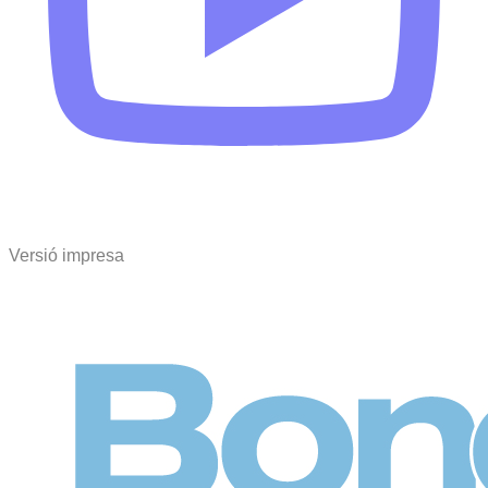
Versió impresa