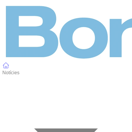
Panell de gestió de galetes
Notícies