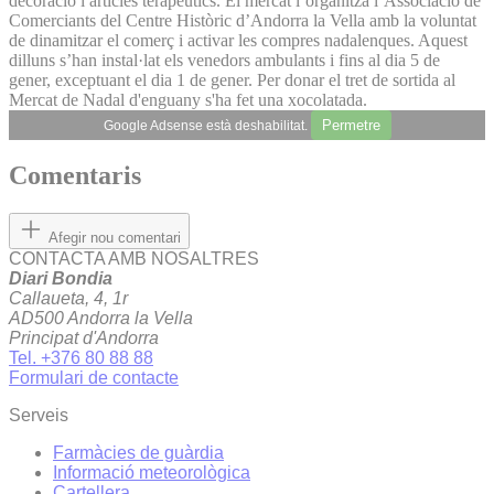
decoració i articles terapèutics. El mercat l’organitza l’Associació de
Comerciants del Centre Històric d’Andorra la Vella amb la voluntat
de dinamitzar el comerç i activar les compres nadalenques. Aquest
dilluns s’han instal·lat els venedors ambulants i fins al dia 5 de
gener, exceptuant el dia 1 de gener. Per donar el tret de sortida al
Mercat de Nadal d'enguany s'ha fet una xocolatada.
Permetre
Google Adsense està deshabilitat.
Comentaris
Afegir nou comentari
CONTACTA AMB NOSALTRES
Diari Bondia
Callaueta, 4, 1r
AD500 Andorra la Vella
Principat d'Andorra
Tel. +376 80 88 88
Formulari de contacte
Serveis
Farmàcies de guàrdia
Informació meteorològica
Cartellera