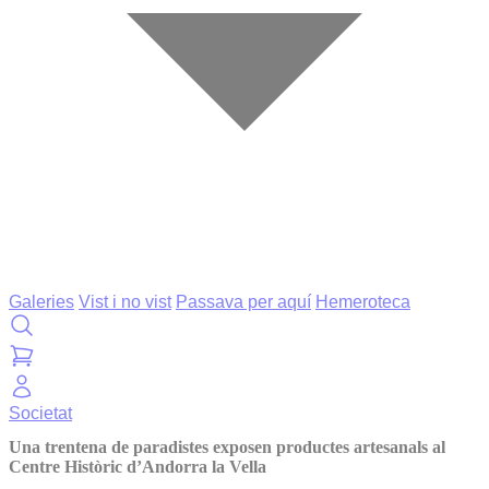
Galeries
Vist i no vist
Passava per aquí
Hemeroteca
Societat
Una trentena de paradistes exposen productes artesanals al
Centre Històric d’Andorra la Vella