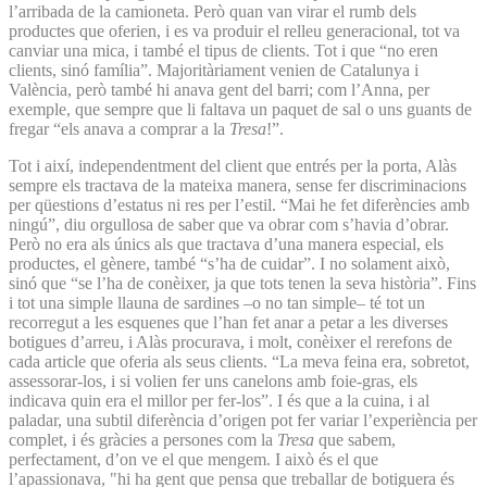
l’arribada de la camioneta. Però quan van virar el rumb dels
productes que oferien, i es va produir el relleu generacional, tot va
canviar una mica, i també el tipus de clients. Tot i que “no eren
clients, sinó família”. Majoritàriament venien de Catalunya i
València, però també hi anava gent del barri; com l’Anna, per
exemple, que sempre que li faltava un paquet de sal o uns guants de
fregar “els anava a comprar a la
Tresa
!”.
Tot i així, independentment del client que entrés per la porta, Alàs
sempre els tractava de la mateixa manera, sense fer discriminacions
per qüestions d’estatus ni res per l’estil. “Mai he fet diferències amb
ningú”, diu orgullosa de saber que va obrar com s’havia d’obrar.
Però no era als únics als que tractava d’una manera especial, els
productes, el gènere, també “s’ha de cuidar”. I no solament això,
sinó que “se l’ha de conèixer, ja que tots tenen la seva història”. Fins
i tot una simple llauna de sardines –o no tan simple– té tot un
recorregut a les esquenes que l’han fet anar a petar a les diverses
botigues d’arreu, i Alàs procurava, i molt, conèixer el rerefons de
cada article que oferia als seus clients. “La meva feina era, sobretot,
assessorar-los, i si volien fer uns canelons amb foie-gras, els
indicava quin era el millor per fer-los”. I és que a la cuina, i al
paladar, una subtil diferència d’origen pot fer variar l’experiència per
complet, i és gràcies a persones com la
Tresa
que sabem,
perfectament, d’on ve el que mengem. I això és el que
l’apassionava, "hi ha gent que pensa que treballar de botiguera és