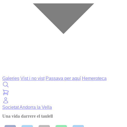
Galeries
Vist i no vist
Passava per aquí
Hemeroteca
Societat
Andorra la Vella
Una vida darrere el taulell