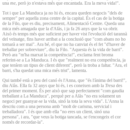
una
me
, però jo n'estava més que encantada. Era la meva vida!".
Tot i que La Manduca ja no hi és, encara queden negocis "dels de
sempre" per aquella zona centre de la capital. És el cas de la botiga
de la Filo, que es diu, precisament, Alimentació Centre. Queda una
mica més amagada que la d'Alàs, i ja fa 26 anys que la va obrir.
Això és temps més que suficient per haver vist l'evolució del tarannà
del veïnatge, fins haver arribat a la conclusió que "com abans no ho
tornarà a ser mai". Ara bé, el que no ha canviat és el fet "d'haver de
treballar per sobreviure", diu la Filo. "Aquesta és la vida de barri".
Però ara "m'ha marxat la competència!", exclama fent broma
referint-se a La Manduca. I és que "realment no era competència, ja
que teníem un tipus de client diferent", però la troba a faltar. "Ara, el
barri, s'ha quedat una mica més trist", lamenta.
Qui també està a peu del canó és l'Anna, que "és l'ànima del barri!",
diu Alàs. Ella fa 32 anys que hi és, i es coneixen amb la
Tresa
des
del primer moment. És per això que sap perfectament "com gaudia
treballant a La Manduca", perquè per a Alàs "no era solament un
negoci per guanyar-se la vida, sinó la tota la seva vida". L'Anna la
descriu com a una persona amb "molt de carisma, servicial i
treballadora". I és que amb ella "no eres un client, sinó una
persona", i ara, "que veus la botiga tancada, se t'encongeix el cor
només de recordar-la".