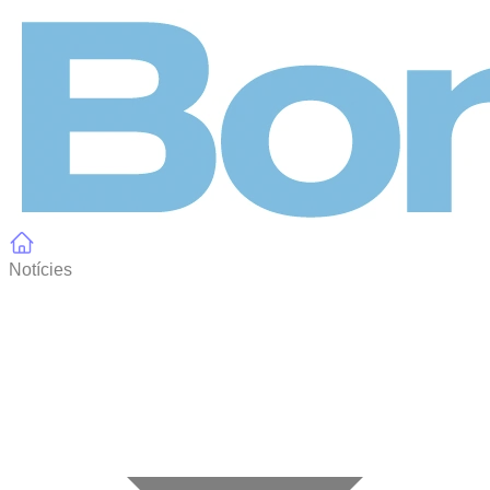
Panell de gestió de galetes
Notícies