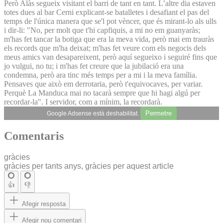
Però Alàs segueix visitant el barri de tant en tant. L’altre dia estaven
totes dues al bar Cerni explicant-se batalletes i desafiant el pas del
temps de l'única manera que se'l pot vèncer, que és mirant-lo als ulls
i dir-li: "No, per molt que t'hi capfiquis, a mi no em guanyaràs;
m'has fet tancar la botiga que era la meva vida, però mai em trauràs
els records que m'ha deixat; m'has fet veure com els negocis dels
meus amics van desapareixent, però aquí segueixo i seguiré fins que
jo vulgui, no tu; i m'has fet creure que la jubilació era una
condemna, però ara tinc més temps per a mi i la meva família.
Pensaves que això em derrotaria, però t'equivocaves, per variar.
Perquè La Manduca mai no tacarà sempre que hi hagi algú per
recordar-la". I servidor, com a mínim, la recordarà.
Permetre
Google Adsense està deshabilitat.
Comentaris
gràcies
gràcies per tants anys, gràcies per aquest article
👍
👎
Afegir resposta
Afegir nou comentari