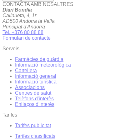
CONTACTA AMB NOSALTRES
Diari Bondia
Callaueta, 4, 1r
AD500 Andorra la Vella
Principat d'Andorra
Tel. +376 80 88 88
Formulari de contacte
Serveis
Farmàcies de guàrdia
Informació meteorològica
Cartellera
Informació general
Informació turística
Associacions
Centres de salut
Telèfons d'interès
Enllaços d'interés
Tarifes
Tarifes publicitat
Tarifes classificats