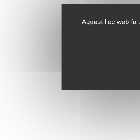
Aquest lloc web fa s