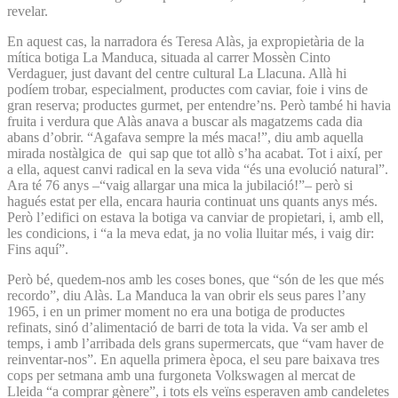
revelar.
En aquest cas, la narradora és Teresa Alàs, ja expropietària de la
mítica botiga La Manduca, situada al carrer Mossèn Cinto
Verdaguer, just davant del centre cultural La Llacuna. Allà hi
podíem trobar, especialment, productes com caviar, foie i vins de
gran reserva; productes gurmet, per entendre’ns. Però també hi havia
fruita i verdura que Alàs anava a buscar als magatzems cada dia
abans d’obrir. “Agafava sempre la més maca!”, diu amb aquella
mirada nostàlgica de qui sap que tot allò s’ha acabat. Tot i així, per
a ella, aquest canvi radical en la seva vida “és una evolució natural”.
Ara té 76 anys –“vaig allargar una mica la jubilació!”– però si
hagués estat per ella, encara hauria continuat uns quants anys més.
Però l’edifici on estava la botiga va canviar de propietari, i, amb ell,
les condicions, i “a la meva edat, ja no volia lluitar més, i vaig dir:
Fins aquí”.
Però bé, quedem-nos amb les coses bones, que “són de les que més
recordo”, diu Alàs. La Manduca la van obrir els seus pares l’any
1965, i en un primer moment no era una botiga de productes
refinats, sinó d’alimentació de barri de tota la vida. Va ser amb el
temps, i amb l’arribada dels grans supermercats, que “vam haver de
reinventar-nos”. En aquella primera època, el seu pare baixava tres
cops per setmana amb una furgoneta Volkswagen al mercat de
Lleida “a comprar gènere”, i tots els veïns esperaven amb candeletes