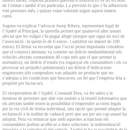
motors dièsel. Aquesta primera querella a Andorra es va fer en nom
de l’entitat i també d’un particular. La previsió és que s’hi adhereixin
vint persones més, i quinze estan valorant seguir aquest mateix
camí.
Segons va explicar l’advocat Josep Ribera, representant legal de
l’Apdef al Principat, la querella permet que qualsevol altre usuari
afectat que ho vulgui s’hi pugui afegir (sempre que sigui un soci de
l’associació –la quota és de 6 euros– i satisfent un import de 100
euros). El lletrat va recordar que l’acció penal impulsada considera
que el consorci alemany va cometre un delicte mediambiental (els
vehicles afectats contaminen 40 cops més que el que permet la
normativa), un delicte d’estafa (va enganyar els consumidors i els va
provocar un perjudici patrimonial) i un delicte d’indicacions
enganyoses (els compradors van adquirir un producte que no
s’adequa a les condicions que buscaven, un fet que l’empresa feia a
propòsit per lucrar-se).
El vicepresident de l’Apdef, Constantí Pera, va fer saber a la
trentena de persones que ahir van assistir a la reunió informativa que
els afectats també tenen la possibilitat d’emprendre accions legals
per la via civil de forma individual, una opció que permet adaptar la
reclamació a la realitat de cadascú però que ara per ara cap usuari ha
adoptat. Pera va remarcar que amb aquestes actuacions els
consumidors podran acollir-se a dues solucions: la indemnització
dinerària o la substitució del vehicle. També hi ha la possibilitat de la