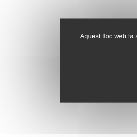
Aquest lloc web fa s