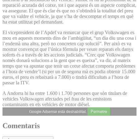
reparació acurada del cotxe, tot i que aquest és un aspecte complicat,
va assegurar. El que és clar és que no s’obtindrà la totalitat del preu
que va valdre el vehicle, ja que s’ha de descomptar el temps en què
ha estat utilitzat pel demandant.
El vicepresident de l’Apdef va remarcar que el grup Volkswagen es
mou en aquests moments dins de l’ambigüitat, “un dia diu una cosa i
l’endemà una altra, però no concreten cap solució”. Per això es va
mostrar convençut que l’única fórmula per veure reparats els danys
soferts és a través de les accions judicials. “Crec que Volkswagen
només donarà solucions a la gent que es queixa”, va dir, al mateix
temps que va apuntar que tenir un cotxe afectat comporta problemes
a l’hora de vendre’l (si per un de segona mà es podia obtenir 15.000
euros, el preu es rebaixarà a 7.000) o tindrà dificultats a l’hora de
passar la ITV.
A Andorra hi ha entre 1.600 i 1.700 persones que són titulars de
vehicles Volkswagen afectades pel frau de les emissions
contaminants en els vehicles de motor dièsel.
Permetre
Google Adsense està deshabilitat.
Comentaris