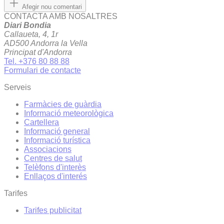
Afegir nou comentari
CONTACTA AMB NOSALTRES
Diari Bondia
Callaueta, 4, 1r
AD500 Andorra la Vella
Principat d'Andorra
Tel. +376 80 88 88
Formulari de contacte
Serveis
Farmàcies de guàrdia
Informació meteorològica
Cartellera
Informació general
Informació turística
Associacions
Centres de salut
Telèfons d'interès
Enllaços d'interés
Tarifes
Tarifes publicitat