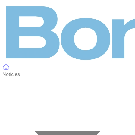
Panell de gestió de galetes
Notícies