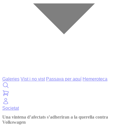
Galeries
Vist i no vist
Passava per aquí
Hemeroteca
Societat
Una vintena d’afectats s’adheriran a la querella contra
Volkswagen