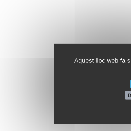
Aquest lloc web fa se
D