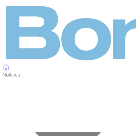
Panell de gestió de galetes
Notícies