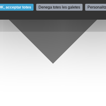
K, acceptar totes
Denega totes les galetes
Personalit