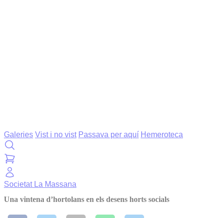
Galeries
Vist i no vist
Passava per aquí
Hemeroteca
Societat
La Massana
Una vintena d’hortolans en els desens horts socials