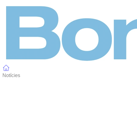
Panell de gestió de galetes
Notícies