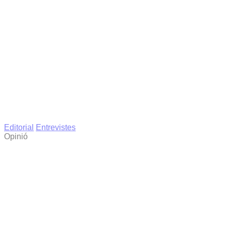
Editorial
Entrevistes
Opinió