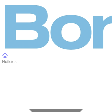
Panell de gestió de galetes
Notícies