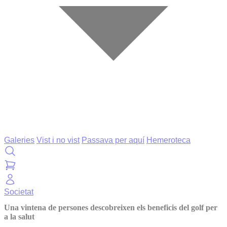
Galeries
Vist i no vist
Passava per aquí
Hemeroteca
Societat
Una vintena de persones descobreixen els beneficis del golf per
a la salut