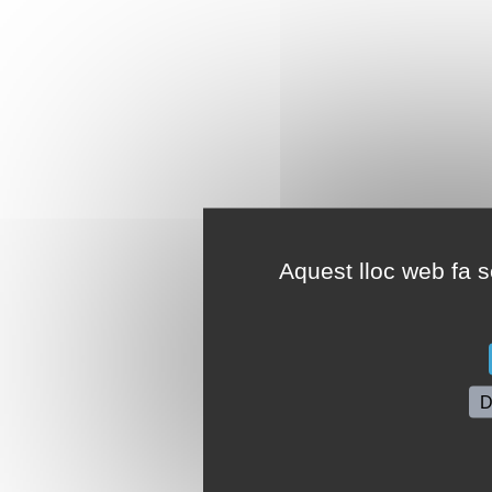
Aquest lloc web fa se
D