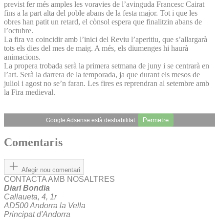
previst fer més amples les voravies de l’avinguda Francesc Cairat
fins a la part alta del poble abans de la festa major. Tot i que les
obres han patit un retard, el cònsol espera que finalitzin abans de
l’octubre.
La fira va coincidir amb l’inici del Reviu l’aperitiu, que s’allargarà
tots els dies del mes de maig. A més, els diumenges hi haurà
animacions.
La propera trobada serà la primera setmana de juny i se centrarà en
l’art. Serà la darrera de la temporada, ja que durant els mesos de
juliol i agost no se’n faran. Les fires es reprendran al setembre amb
la Fira medieval.
Permetre
Google Adsense està deshabilitat.
Comentaris
Afegir nou comentari
CONTACTA AMB NOSALTRES
Diari Bondia
Callaueta, 4, 1r
AD500 Andorra la Vella
Principat d'Andorra