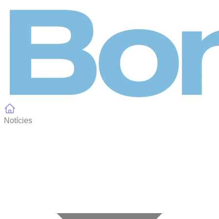
Panell de gestió de galetes
Notícies