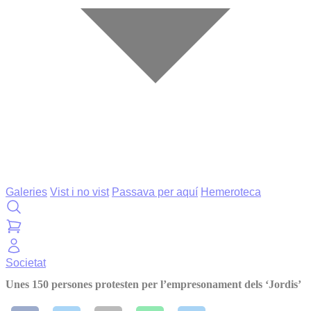
Galeries
Vist i no vist
Passava per aquí
Hemeroteca
Societat
Unes 150 persones protesten per l’empresonament dels ‘Jordis’