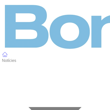
Panell de gestió de galetes
Notícies