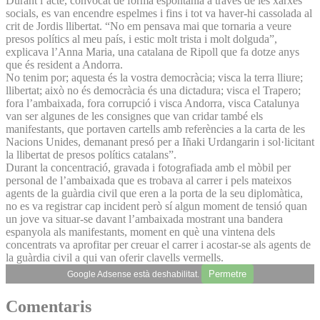
Durant l’acte, convocat de forma espontània a través de les xarxes
socials, es van encendre espelmes i fins i tot va haver-hi cassolada al
crit de Jordis llibertat. “No em pensava mai que tornaria a veure
presos polítics al meu país, i estic molt trista i molt dolguda”,
explicava l’Anna Maria, una catalana de Ripoll que fa dotze anys
que és resident a Andorra.
No tenim por; aquesta és la vostra democràcia; visca la terra lliure;
llibertat; això no és democràcia és una dictadura; visca el Trapero;
fora l’ambaixada, fora corrupció i visca Andorra, visca Catalunya
van ser algunes de les consignes que van cridar també els
manifestants, que portaven cartells amb referències a la carta de les
Nacions Unides, demanant presó per a Iñaki Urdangarin i sol·licitant
la llibertat de presos polítics catalans”.
Durant la concentració, gravada i fotografiada amb el mòbil per
personal de l’ambaixada que es trobava al carrer i pels mateixos
agents de la guàrdia civil que eren a la porta de la seu diplomàtica,
no es va registrar cap incident però sí algun moment de tensió quan
un jove va situar-se davant l’ambaixada mostrant una bandera
espanyola als manifestants, moment en què una vintena dels
concentrats va aprofitar per creuar el carrer i acostar-se als agents de
la guàrdia civil a qui van oferir clavells vermells.
Permetre
Google Adsense està deshabilitat.
Comentaris