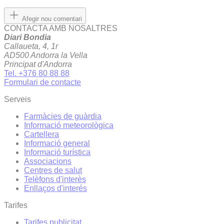
Afegir nou comentari
CONTACTA AMB NOSALTRES
Diari Bondia
Callaueta, 4, 1r
AD500 Andorra la Vella
Principat d'Andorra
Tel. +376 80 88 88
Formulari de contacte
Serveis
Farmàcies de guàrdia
Informació meteorològica
Cartellera
Informació general
Informació turística
Associacions
Centres de salut
Telèfons d'interès
Enllaços d'interés
Tarifes
Tarifes publicitat