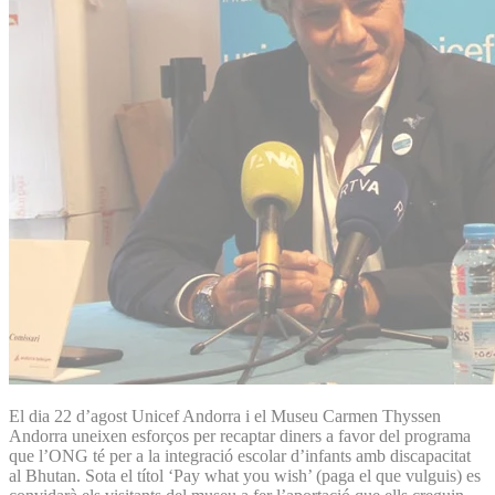
El dia 22 d’agost Unicef Andorra i el Museu Carmen Thyssen
Andorra uneixen esforços per recaptar diners a favor del programa
que l’ONG té per a la integració escolar d’infants amb discapacitat
al Bhutan. Sota el títol ‘Pay what you wish’ (paga el que vulguis) es