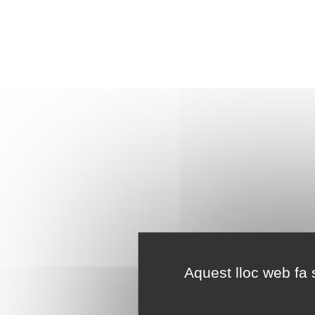
Aquest lloc web fa s