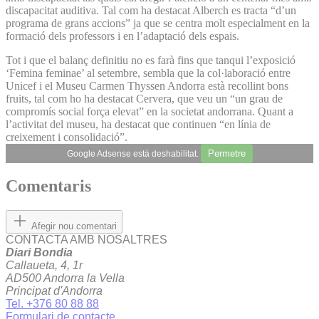
discapacitat auditiva. Tal com ha destacat Alberch es tracta “d’un
programa de grans accions” ja que se centra molt especialment en la
formació dels professors i en l’adaptació dels espais.
Tot i que el balanç definitiu no es farà fins que tanqui l’exposició
‘Femina feminae’ al setembre, sembla que la col·laboració entre
Unicef i el Museu Carmen Thyssen Andorra està recollint bons
fruits, tal com ho ha destacat Cervera, que veu un “un grau de
compromís social força elevat” en la societat andorrana. Quant a
l’activitat del museu, ha destacat que continuen “en línia de
creixement i consolidació”.
Permetre
Google Adsense està deshabilitat.
Comentaris
Afegir nou comentari
CONTACTA AMB NOSALTRES
Diari Bondia
Callaueta, 4, 1r
AD500 Andorra la Vella
Principat d'Andorra
Tel. +376 80 88 88
Formulari de contacte