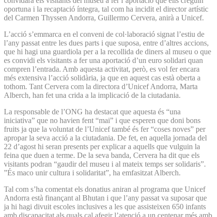
convidarà els visitants del museu a fer l’aportació que ells creguin
oportuna i la recaptació íntegra, tal com ha incidit el director artístic
del Carmen Thyssen Andorra, Guillermo Cervera, anirà a Unicef.
L’acció s’emmarca en el conveni de col·laboració signat l’estiu de
l’any passat entre les dues parts i que suposa, entre d’altres accions,
que hi hagi una guardiola per a la recollida de diners al museu o que
es convidi els visitants a fer una aportació d’un euro solidari quan
compren l’entrada. Amb aquesta activitat, però, es vol fer encara
més extensiva l’acció solidària, ja que en aquest cas està oberta a
tothom. Tant Cervera com la directora d’Unicef Andorra, Marta
Alberch, han fet una crida a la implicació de la ciutadania.
La responsable de l’ONG ha destacat que aquesta és “una
iniciativa” que no havien fent “mai” i que esperen que doni bons
fruits ja que la voluntat de l’Unicef també és fer “coses noves” per
apropar la seva acció a la ciutadania. De fet, en aquella jornada del
22 d’agost hi seran presents per explicar a aquells que vulguin la
feina que duen a terme. De la seva banda, Cervera ha dit que els
visitants podran “gaudir del museu i al mateix temps ser solidaris”.
”És maco unir cultura i solidaritat”, ha emfasitzat Alberch.
Tal com s’ha comentat els donatius aniran al programa que Unicef
Andorra està finançant al Bhutan i que l’any passat va suposar que
ja hi hagi divuit escoles inclusives a les que assisteixen 650 infants
amb discapacitat als quals cal afegir l’atenció a un centenar més amb