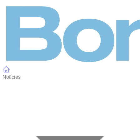
Panell de gestió de galetes
Notícies