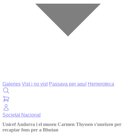
Galeries
Vist i no vist
Passava per aquí
Hemeroteca
Societat
Nacional
Unicef Andorra i el museu Carmen Thyssen s'uneixen per
recaptar fons per a Bhutan