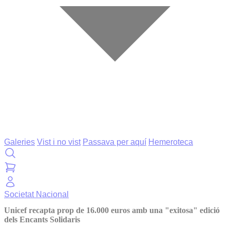
Galeries
Vist i no vist
Passava per aquí
Hemeroteca
Societat
Nacional
Unicef recapta prop de 16.000 euros amb una "exitosa" edició
dels Encants Solidaris