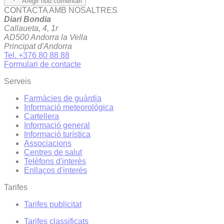
Afegir nou comentari
CONTACTA AMB NOSALTRES
Diari Bondia
Callaueta, 4, 1r
AD500 Andorra la Vella
Principat d'Andorra
Tel. +376 80 88 88
Formulari de contacte
Serveis
Farmàcies de guàrdia
Informació meteorològica
Cartellera
Informació general
Informació turística
Associacions
Centres de salut
Telèfons d'interès
Enllaços d'interés
Tarifes
Tarifes publicitat
Tarifes classificats