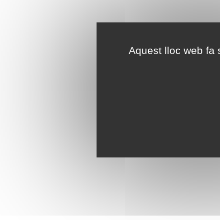
Aquest lloc web fa s