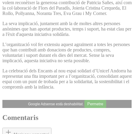
volem reconèixer la generosa contribució de Patricia Sañes, així com
la col·laboració de Flors del Paradís, Joieria Cristina Cerqueda, El
Rollo, Pollyanna, Noranta Tres, Eva Grau i My Corner.
La seva implicació, juntament amb la de moltes altres persones
anònimes que han aportat productes, temps i suport, ha estat clau per
a l'èxit d'aquesta iniciativa solidària.
L’organització vol fer extensiu aquest agraïment a totes les persones
que han contribuït amb donacions de productes, compres,
voluntariat i suport durant els dies del mercat. Sense la seva
implicació, aquesta iniciativa no seria possible.
La celebració dels Encants al nou espai solidari d’Unicef Andorra ha
representat una fita important per a l’organització, consolidant aquest
espai com un punt de trobada per a la solidaritat, la sostenibilitat i el
compromís amb la infància.
Permetre
Google Adsense està deshabilitat.
Comentaris