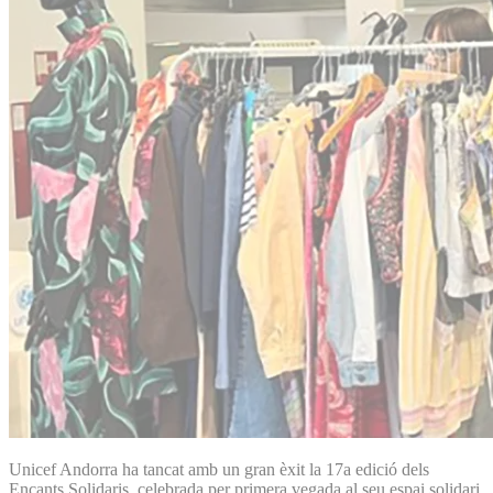
Unicef Andorra ha tancat amb un gran èxit la 17a edició dels
Encants Solidaris, celebrada per primera vegada al seu espai solidari