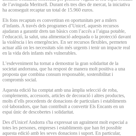
de l’avinguda Meritxell. Durant els tres dies de mercat, la iniciativa
ha aconseguit recaptar un total de 15.960 euros.
Els fons recaptats es convertiran en oportunitats per a milers
d’infants. A través dels programes d’Unicef, aquests recursos
ajudaran a garantir drets tan bàsics com l’accés a l’aigua potable,
l’educació, la salut, una alimentació adequada o la protecció davant
la violència i les emergències. En ser recursos flexibles, permeten
actuar allà on les necessitats són més urgents i tenir un impacte real
en la vida dels infants més vulnerables.
L’esdeveniment ha tornat a demostrar la gran solidaritat de la
societat andorrana, que ha respost de manera molt positiva a una
proposta que combina consum responsable, sostenibilitat i
compromís social.
Aquesta edició ha comptat amb una àmplia selecció de roba,
complements, accessoris, articles de decoració i altres productes,
molts d’ells procedents de donacions de particulars i establiments
col·laboradors, que han contribuït a convertir Els Encants en un
espai únic de descobertes i solidaritat.
Des d'Unicef Andorra s'ha expressat un agraïment molt especial a
totes les persones, empreses i establiments que han fet possible
aquesta edició amb les seves donacions i suport. En particular,