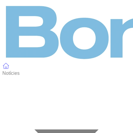
Panell de gestió de galetes
Notícies