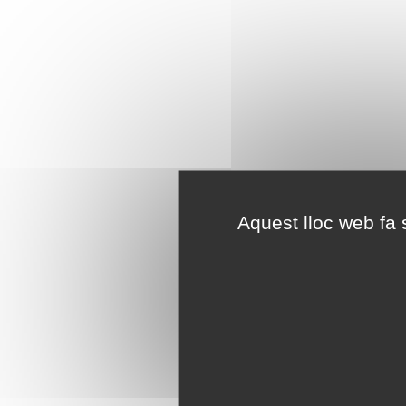
Aquest lloc web fa s