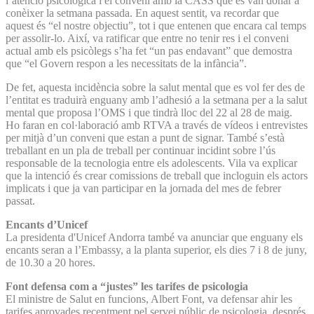
l’atenció psicològica i el conveni amb la CASS que es van donar a
conèixer la setmana passada. En aquest sentit, va recordar que
aquest és “el nostre objectiu”, tot i que entenen que encara cal temps
per assolir-lo. Així, va ratificar que entre no tenir res i el conveni
actual amb els psicòlegs s’ha fet “un pas endavant” que demostra
que “el Govern respon a les necessitats de la infància”.
De fet, aquesta incidència sobre la salut mental que es vol fer des de
l’entitat es traduirà enguany amb l’adhesió a la setmana per a la salut
mental que proposa l’OMS i que tindrà lloc del 22 al 28 de maig.
Ho faran en col·laboració amb RTVA a través de vídeos i entrevistes
per mitjà d’un conveni que estan a punt de signar. També s’està
treballant en un pla de treball per continuar incidint sobre l’ús
responsable de la tecnologia entre els adolescents. Vila va explicar
que la intenció és crear comissions de treball que incloguin els actors
implicats i que ja van participar en la jornada del mes de febrer
passat.
Encants d’Unicef
La presidenta d'Unicef Andorra també va anunciar que enguany els
encants seran a l’Embassy, a la planta superior, els dies 7 i 8 de juny,
de 10.30 a 20 hores.
Font defensa com a “justes” les tarifes de psicologia
El ministre de Salut en funcions, Albert Font, va defensar ahir les
tarifes aprovades recentment pel servei públic de psicologia, després