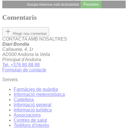
Permetre
Google Adsense està deshabilitat.
Comentaris
Afegir nou comentari
CONTACTA AMB NOSALTRES
Diari Bondia
Callaueta, 4, 1r
AD500 Andorra la Vella
Principat d'Andorra
Tel. +376 80 88 88
Formulari de contacte
Serveis
Farmàcies de guàrdia
Informació meteorològica
Cartellera
Informació general
Informació turística
Associacions
Centres de salut
Telèfons d'interès