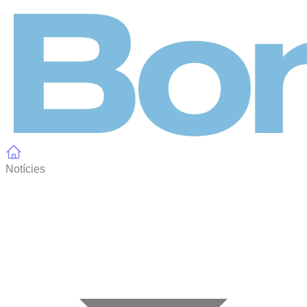
Panell de gestió de galetes
Notícies