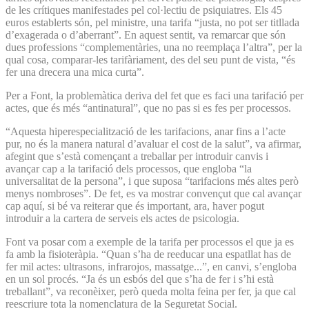
de les crítiques manifestades pel col·lectiu de psiquiatres. Els 45
euros establerts són, pel ministre, una tarifa “justa, no pot ser titllada
d’exagerada o d’aberrant”. En aquest sentit, va remarcar que són
dues professions “complementàries, una no reemplaça l’altra”, per la
qual cosa, comparar-les tarifàriament, des del seu punt de vista, “és
fer una drecera una mica curta”.
Per a Font, la problemàtica deriva del fet que es faci una tarifació per
actes, que és més “antinatural”, que no pas si es fes per processos.
“Aquesta hiperespecialització de les tarifacions, anar fins a l’acte
pur, no és la manera natural d’avaluar el cost de la salut”, va afirmar,
afegint que s’està començant a treballar per introduir canvis i
avançar cap a la tarifació dels processos, que engloba “la
universalitat de la persona”, i que suposa “tarifacions més altes però
menys nombroses”. De fet, es va mostrar convençut que cal avançar
cap aquí, si bé va reiterar que és important, ara, haver pogut
introduir a la cartera de serveis els actes de psicologia.
Font va posar com a exemple de la tarifa per processos el que ja es
fa amb la fisioteràpia. “Quan s’ha de reeducar una espatllat has de
fer mil actes: ultrasons, infrarojos, massatge...”, en canvi, s’engloba
en un sol procés. “Ja és un esbós del que s’ha de fer i s’hi està
treballant”, va reconèixer, però queda molta feina per fer, ja que cal
reescriure tota la nomenclatura de la Seguretat Social.