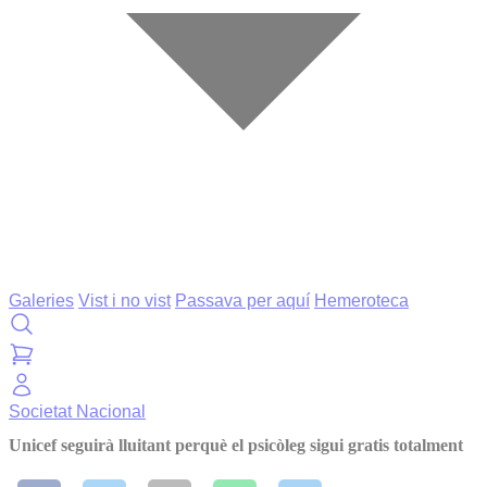
Galeries
Vist i no vist
Passava per aquí
Hemeroteca
Societat
Nacional
Unicef seguirà lluitant perquè el psicòleg sigui gratis totalment