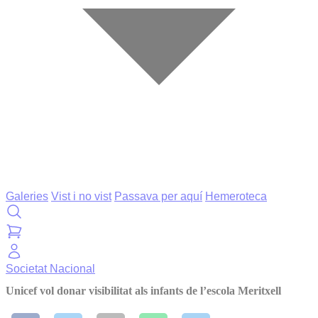
Galeries
Vist i no vist
Passava per aquí
Hemeroteca
Societat
Nacional
Unicef vol donar visibilitat als infants de l’escola Meritxell