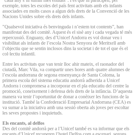
“cada any s’hi sumin més entitats”. I és que hi participen, per
exemple, totes les escoles del país fent activitats amb els infants
associades en molts casos a algun dels drets de la Convenció de les
Nacions Unides sobre els drets dels infants.
"Qualsevol iniciativa és benvinguda i n’estem tot contents”, han
manifestat des del comitè. Aquest és el sisè any i cada vegada té més
repercussió. Enguany, des d’Unicef Andorra es vol donar veu i
visibilitat als infants de l’escola Nostra Senyora de Meritxell amb
l’objectiu que se sentin inclosos dins la societat i de tot el que és el
col·lectiu infantil.
Entre les activitats que van tenir lloc ahir mateix, el raonador del
ciutadà, Marc Vila, va compartir unes hores amb quatre alumnes de
l’escola andorrana de segona ensenyança de Santa Coloma, la
primera escola del sistema educatiu andorrà adherida a Unicef
Andorra i compromesa a incorporar en el pla educatiu del centre la
promoció, coneixement i defensa dels drets de la infància. D’aquesta
manera va tenir l’oportunitat de donar a conèixer les funcions de la
institució. També la Confederació Empresarial Andorrana (CEA) es
va sumar a la iniciativa amb una sessió oberta als joves per escoltar
les seves propostes i inquietuds.
Els encants, al delfos
Des del comitè andorrà per a l’Unicef també es va informar que els
encants d’Unicef recuperen l’hotel Delfos com a escenari, segons