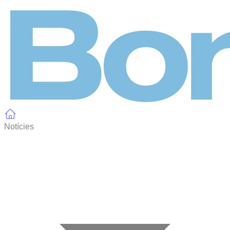
Panell de gestió de galetes
Notícies