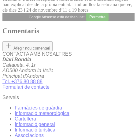
han explicat des de la pròpia entitat. Tindran lloc la setmana que ve,
els dies 23 i 24 de novembre d’11 a 19 hores.
Permetre
Google Adsense està deshabilitat.
Comentaris
Afegir nou comentari
CONTACTA AMB NOSALTRES
Diari Bondia
Callaueta, 4, 1r
AD500 Andorra la Vella
Principat d'Andorra
Tel. +376 80 88 88
Formulari de contacte
Serveis
Farmàcies de guàrdia
Informació meteorològica
Cartellera
Informació general
Informació turística
Associacions