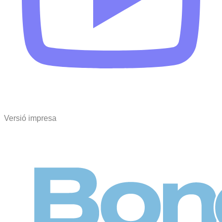
Versió impresa