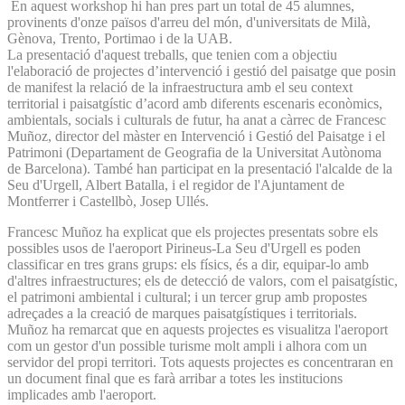
En aquest workshop hi han pres part un total de 45 alumnes,
provinents d'onze països d'arreu del món, d'universitats de Milà,
Gènova, Trento, Portimao i de la UAB.
La presentació d'aquest treballs, que tenien com a objectiu
l'elaboració de projectes d’intervenció i gestió del paisatge que posin
de manifest la relació de la infraestructura amb el seu context
territorial i paisatgístic d’acord amb diferents escenaris econòmics,
ambientals, socials i culturals de futur, ha anat a càrrec de Francesc
Muñoz, director del màster en Intervenció i Gestió del Paisatge i el
Patrimoni (Departament de Geografia de la Universitat Autònoma
de Barcelona). També han participat en la presentació l'alcalde de la
Seu d'Urgell, Albert Batalla, i el regidor de l'Ajuntament de
Montferrer i Castellbò, Josep Ullés.
Francesc Muñoz ha explicat que els projectes presentats sobre els
possibles usos de l'aeroport Pirineus-La Seu d'Urgell es poden
classificar en tres grans grups: els físics, és a dir, equipar-lo amb
d'altres infraestructures; els de detecció de valors, com el paisatgístic,
el patrimoni ambiental i cultural; i un tercer grup amb propostes
adreçades a la creació de marques paisatgístiques i territorials.
Muñoz ha remarcat que en aquests projectes es visualitza l'aeroport
com un gestor d'un possible turisme molt ampli i alhora com un
servidor del propi territori. Tots aquests projectes es concentraran en
un document final que es farà arribar a totes les institucions
implicades amb l'aeroport.