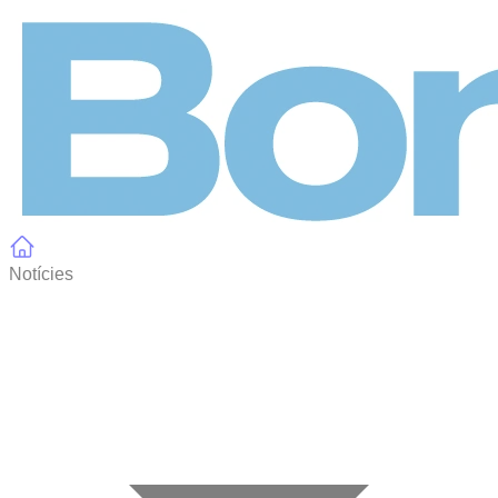
Panell de gestió de galetes
Notícies