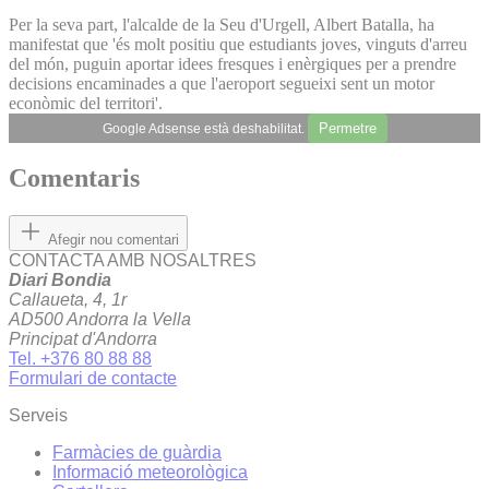
Per la seva part, l'alcalde de la Seu d'Urgell, Albert Batalla, ha
manifestat que 'és molt positiu que estudiants joves, vinguts d'arreu
del món, puguin aportar idees fresques i enèrgiques per a prendre
decisions encaminades a que l'aeroport segueixi sent un motor
econòmic del territori'.
Permetre
Google Adsense està deshabilitat.
Comentaris
Afegir nou comentari
CONTACTA AMB NOSALTRES
Diari Bondia
Callaueta, 4, 1r
AD500 Andorra la Vella
Principat d'Andorra
Tel. +376 80 88 88
Formulari de contacte
Serveis
Farmàcies de guàrdia
Informació meteorològica