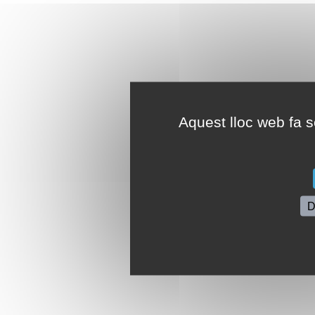
Aquest lloc web fa se
D