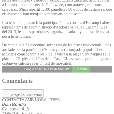
festes del Complex esportiu i sociocultural d'Encamp, decorada per
a l'ocasió amb elements de Halloween, com aranyes, ratpenats i
calaveres. S'han repartit 1.100 panellets i 50 quilos de castanyes, que
els assistents han menjat acompanyats de moscatell.
L'acte ha comptat amb la participació dels cònsols d'Encamp i altres
representants de l'administració d'Andorra la Vella i Encamp. Des
del 2013, les dues parròquies organitzen cada any aquesta festivitat
per a la gent gran.
De cara al dia 31 d'octubre, torna una de les festes tradicionals i més
arrelades de la parròquia d'Encamp: la castanyada popular. Les
activitats començaran a les 7 de la tarda a la plaça Sant Miquel i a la
plaça de l'Església del Pas de la Casa. Els assistents podran degustar
castanyes calentes i fer un tast de moscatell.
Permetre
Google Adsense està deshabilitat.
Comentaris
Afegir nou comentari
CONTACTA AMB NOSALTRES
Diari Bondia
Callaueta, 4, 1r
AD500 Andorra la Vella