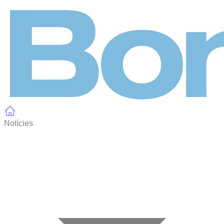
Panell de gestió de galetes
Notícies