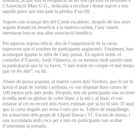
solidària, ja que tota la recaptació de les inscripcions es destinarà a
l’Associació Marc G.G., dedicada a recolzar i donar suport a tots
aquells pares que han patit la pèrdua d’un fill.
Segons van avançar des del Comú escaldenc, després de dos anys
seguits donant els beneficis a la mateixa entitat, l’any vinent
intentaran buscar una altra associació benèfica.
Per aquesta segona edició, des de l’organització de la cursa
esperaven que el nombre de participants augmentés. Finalment, han
aconseguit igualar la xifra de l’any passat. En aquest sentit, el
conseller d’Esports, Jordi Vilanova, es va mostrar molt satisfet amb
la participació que hi va haver, “i més tenint en compte el mal temps
que va fer ahir”, va dir.
Abans de prova popular, al mateix carrer dels Veedors, que és on hi
havia el punt de sortida i arribada, es van disputat dues curses de
100 metres pels més petits. Després, tots els participants van recórrer
la milla amb un globus de color blanc a la mà i, al final, el van
enlairar al cel en record dels éssers estimats que ja no hi són. D’aquí
que la cursa tingués per lema Corro per tu. Tallers de maquillatge,
les actuacions dels grups de Líquid Dansa i TC Escola de dansa, i
una xocolatada amb coca per a tots els participants van acabar
d’amenitzar la jornada.