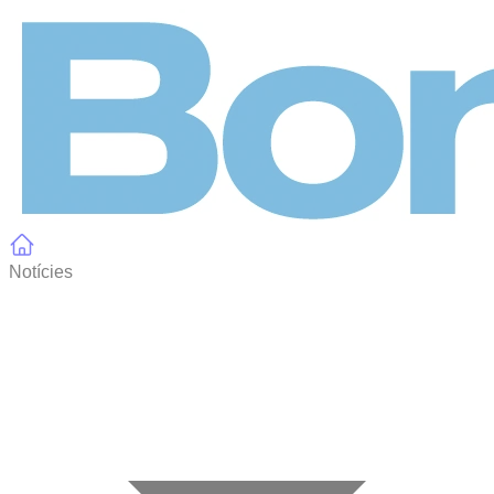
Panell de gestió de galetes
Notícies