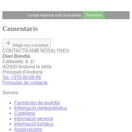
Permetre
Google Adsense està deshabilitat.
Comentaris
Afegir nou comentari
CONTACTA AMB NOSALTRES
Diari Bondia
Callaueta, 4, 1r
AD500 Andorra la Vella
Principat d'Andorra
Tel. +376 80 88 88
Formulari de contacte
Serveis
Farmàcies de guàrdia
Informació meteorològica
Cartellera
Informació general
Informació turística
Associacions