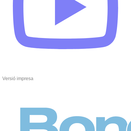
Versió impresa