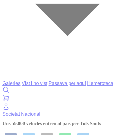
Galeries
Vist i no vist
Passava per aquí
Hemeroteca
Societat
Nacional
Uns 59.000 vehicles entren al país per Tots Sants