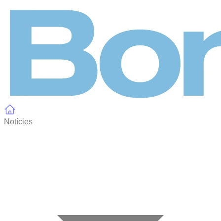
Panell de gestió de galetes
Notícies