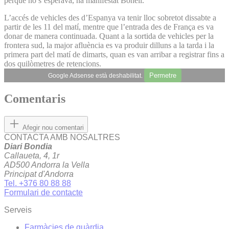
perquè no s’esperava, ha manifestat Bonell.
L’accés de vehicles des d’Espanya va tenir lloc sobretot dissabte a
partir de les 11 del matí, mentre que l’entrada des de França es va
donar de manera continuada. Quant a la sortida de vehicles per la
frontera sud, la major afluència es va produir dilluns a la tarda i la
primera part del matí de dimarts, quan es van arribar a registrar fins a
dos quilòmetres de retencions.
Permetre
Google Adsense està deshabilitat.
Comentaris
Afegir nou comentari
CONTACTA AMB NOSALTRES
Diari Bondia
Callaueta, 4, 1r
AD500 Andorra la Vella
Principat d'Andorra
Tel. +376 80 88 88
Formulari de contacte
Serveis
Farmàcies de guàrdia