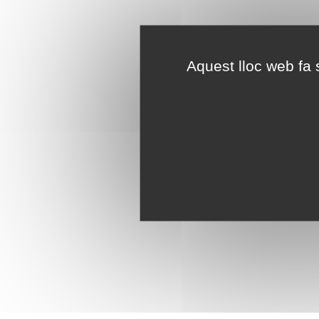
Aquest lloc web fa s