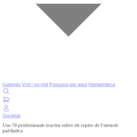
Galeries
Vist i no vist
Passava per aquí
Hemeroteca
Societat
Uns 70 professionals tracten sobre els reptes de l’atenció
pal·liativa