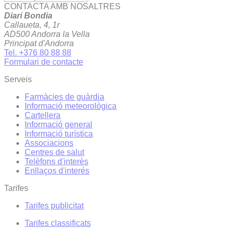
CONTACTA AMB NOSALTRES
Diari Bondia
Callaueta, 4, 1r
AD500 Andorra la Vella
Principat d'Andorra
Tel. +376 80 88 88
Formulari de contacte
Serveis
Farmàcies de guàrdia
Informació meteorològica
Cartellera
Informació general
Informació turística
Associacions
Centres de salut
Telèfons d'interès
Enllaços d'interés
Tarifes
Tarifes publicitat
Tarifes classificats