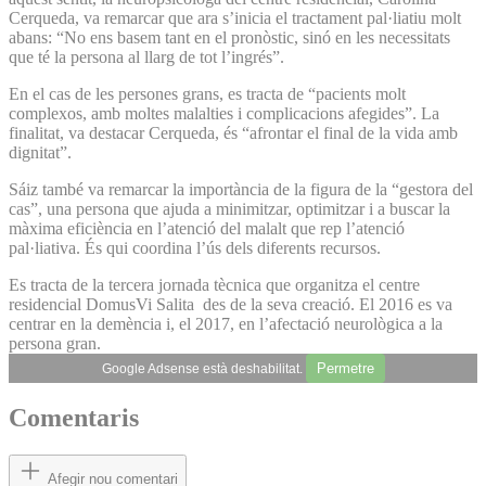
Cerqueda, va remarcar que ara s’inicia el tractament pal·liatiu molt
abans: “No ens basem tant en el pronòstic, sinó en les necessitats
que té la persona al llarg de tot l’ingrés”.
En el cas de les persones grans, es tracta de “pacients molt
complexos, amb moltes malalties i complicacions afegides”. La
finalitat, va destacar Cerqueda, és “afrontar el final de la vida amb
dignitat”.
Sáiz també va remarcar la importància de la figura de la “gestora del
cas”, una persona que ajuda a minimitzar, optimitzar i a buscar la
màxima eficiència en l’atenció del malalt que rep l’atenció
pal·liativa. És qui coordina l’ús dels diferents recursos.
Es tracta de la tercera jornada tècnica que organitza el centre
residencial DomusVi Salita des de la seva creació. El 2016 es va
centrar en la demència i, el 2017, en l’afectació neurològica a la
persona gran.
Permetre
Google Adsense està deshabilitat.
Comentaris
Afegir nou comentari