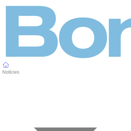
Panell de gestió de galetes
Notícies