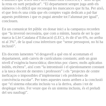
la resta en surti perjudicat”. “El departament sempre juga amb els
números i és difícil que reconegui les mancances que hi ha. Per això,
el que fem és una crida que els comptes vagin dedicats a pal·liar
aquests problemes i que es pugui atendre tot l’alumnat per igual”,
conclouen.
En un comunicat fet públic en donar inici a la campanya recorden
que “la inversió necessària, que com a mínim, hauria de ser la que
marca la Llei Catalana d’Educació (LEC), és dir d’un 6%, no arriba
ni al 3%”, de la qual cosa infereixen que “sense pressupost, no hi ha
inclusió”.
Els docents lamenten “el desgavell a què ens té acostumats el
departament, amb canvis de currículums constants; amb un gran
nivell d’exigència burocràtica; directrius poc clares; molts aplicatius
inútils, etcètera”, així com “la intromissió i el qüestionament constant
a la tasca docent de mestres i professors” i els “projectes de centre
ineficaços o impossibles d’implementar i els problemes de
convivència escolar”. Per totes aquestes raons arriben a la conclusió
que “el sistema educatiu inclusiu va a la deriva, abans i tot de
desplegar veles. Fer veure que és un sistema inclusiu, és el preludi
del seu naufragi”.