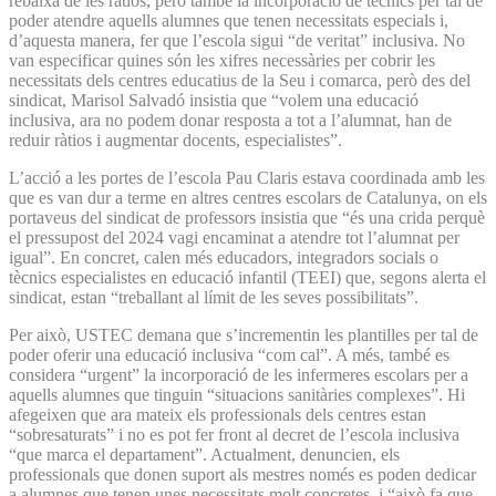
rebaixa de les ràtios, però també la incorporació de tècnics per tal de
poder atendre aquells alumnes que tenen necessitats especials i,
d’aquesta manera, fer que l’escola sigui “de veritat” inclusiva. No
van especificar quines són les xifres necessàries per cobrir les
necessitats dels centres educatius de la Seu i comarca, però des del
sindicat, Marisol Salvadó insistia que “volem una educació
inclusiva, ara no podem donar resposta a tot a l’alumnat, han de
reduir ràtios i augmentar docents, especialistes”.
L’acció a les portes de l’escola Pau Claris estava coordinada amb les
que es van dur a terme en altres centres escolars de Catalunya, on els
portaveus del sindicat de professors insistia que “és una crida perquè
el pressupost del 2024 vagi encaminat a atendre tot l’alumnat per
igual”. En concret, calen més educadors, integradors socials o
tècnics especialistes en educació infantil (TEEI) que, segons alerta el
sindicat, estan “treballant al límit de les seves possibilitats”.
Per això, USTEC demana que s’incrementin les plantilles per tal de
poder oferir una educació inclusiva “com cal”. A més, també es
considera “urgent” la incorporació de les infermeres escolars per a
aquells alumnes que tinguin “situacions sanitàries complexes”. Hi
afegeixen que ara mateix els professionals dels centres estan
“sobresaturats” i no es pot fer front al decret de l’escola inclusiva
“que marca el departament”. Actualment, denuncien, els
professionals que donen suport als mestres només es poden dedicar
a alumnes que tenen unes necessitats molt concretes, i “això fa que