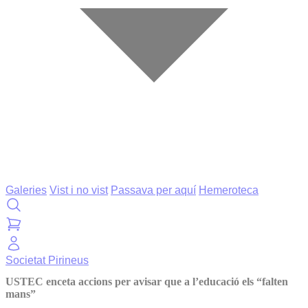
Galeries
Vist i no vist
Passava per aquí
Hemeroteca
Societat
Pirineus
USTEC enceta accions per avisar que a l’educació els “falten
mans”