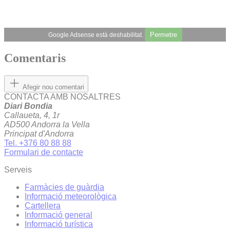
Permetre
Google Adsense està deshabilitat.
Comentaris
Afegir nou comentari
CONTACTA AMB NOSALTRES
Diari Bondia
Callaueta, 4, 1r
AD500 Andorra la Vella
Principat d'Andorra
Tel. +376 80 88 88
Formulari de contacte
Serveis
Farmàcies de guàrdia
Informació meteorològica
Cartellera
Informació general
Informació turística