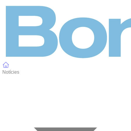
Panell de gestió de galetes
Notícies