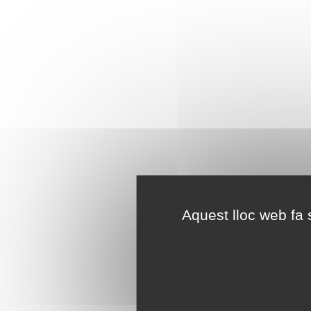
Aquest lloc web fa s